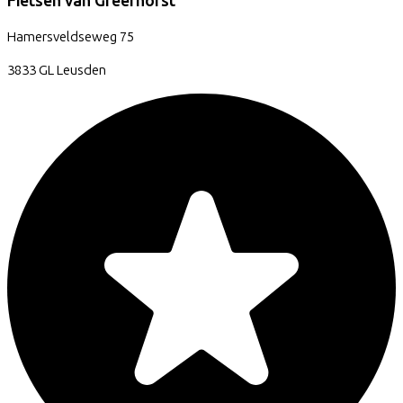
Fietsen van Greefhorst
Hamersveldseweg
75
3833 GL
Leusden