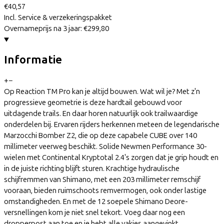
€40,57
Incl. Service & verzekeringspakket
Overnameprijs na 3 jaar:
€299,80
Informatie
+
−
Op Reaction TM Pro kan je altijd bouwen. Wat wil je? Met z'n
progressieve geometrie is deze hardtail gebouwd voor
uitdagende trails. En daar horen natuurlijk ook trailwaardige
onderdelen bij. Ervaren rijders herkennen meteen de legendarische
Marzocchi Bomber Z2, die op deze capabele CUBE over 140
millimeter veerweg beschikt. Solide Newmen Performance 30-
wielen met Continental Kryptotal 2.4's zorgen dat je grip houdt en
in de juiste richting blijft sturen. Krachtige hydraulische
schijfremmen van Shimano, met een 203 millimeter remschijf
vooraan, bieden ruimschoots remvermogen, ook onder lastige
omstandigheden. En met de 12 soepele Shimano Deore-
versnellingen kom je niet snel tekort. Voeg daar nog een
dropperpost aan toe en je hebt alle vakjes aangevinkt.