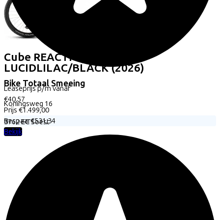
Cube
REACTION C:62 ONE
LUCIDLILAC/BLACK
(2026)
Bike Totaal Smeeing
Leaseprijs p/m vanaf
€40,57
Koningsweg
16
Prijs
€1.499,00
Bespaar
€531,34
3762 EC
Soest
Bekijk