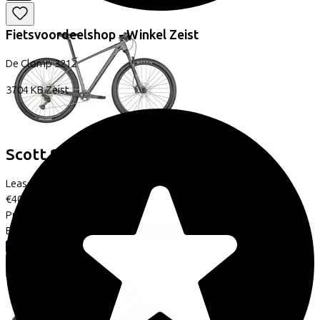
Fietsvoordeelshop - Winkel Zeist
De Clomp
3212
3704 KB
Zeist
Scott
Scale 965
Leaseprijs p/m vanaf
€40,57
Prijs
€1.499,00
Bespaar
€531,34
Bekijk