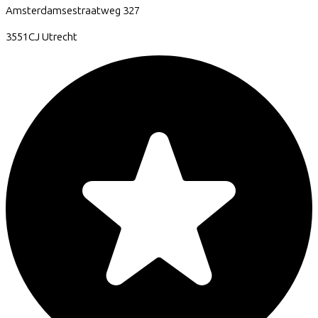
Amsterdamsestraatweg
327
3551CJ
Utrecht