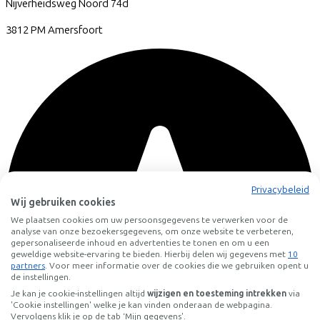
Nijverheidsweg Noord
74d
3812 PM
Amersfoort
Privacybeleid
Wij gebruiken cookies
We plaatsen cookies om uw persoonsgegevens te verwerken voor de
analyse van onze bezoekersgegevens, om onze website te verbeteren,
gepersonaliseerde inhoud en advertenties te tonen en om u een
geweldige website-ervaring te bieden. Hierbij delen wij gegevens met
10
partners
. Voor meer informatie over de cookies die we gebruiken opent u
de instellingen.
Je kan je cookie-instellingen altijd
wijzigen en toesteming intrekken
via
'Cookie instellingen' welke je kan vinden onderaan de webpagina.
Vervolgens klik je op de tab ‘Mijn gegevens'.