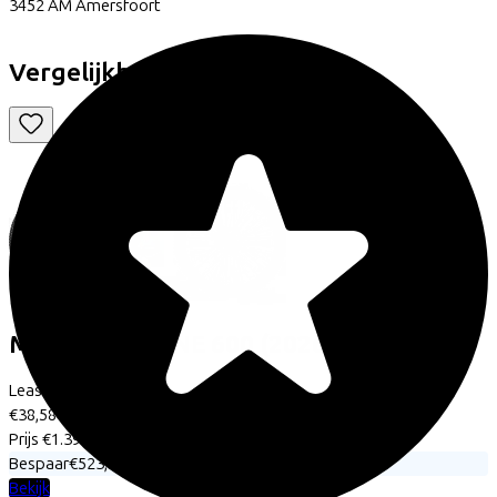
3452 AM
Amersfoort
Vergelijkbare fietsen
Merida
BIG NINE 600
(2026)
Leaseprijs p/m vanaf
€38,58
Prijs
€1.399,00
Bespaar
€523,14
Bekijk