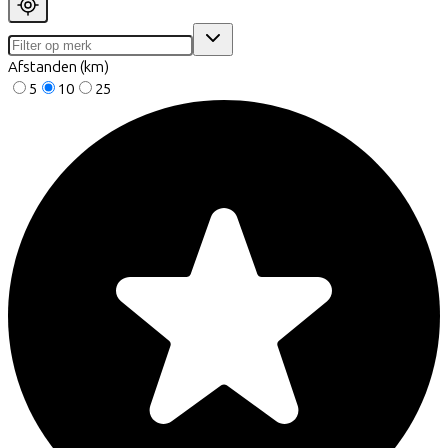
Afstanden (km)
5
10
25