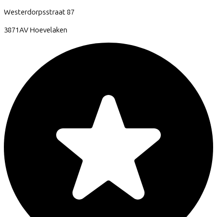
Westerdorpsstraat
87
3871AV
Hoevelaken