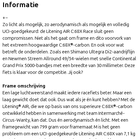
Informatie
+
−
Zo licht als mogelijk, zo aerodynamisch als mogelijk en volledig
UCI-goedgekeurd: de Litening AIR C:68X Race sluit geen
compromissen. Niet als het gaat om frame en dito voorvork van
het extreem hoogwaardige C:68X®-carbon. En ook voor wat
betreft de onderdelen. Zoals een Shimano Ultegra Di2-aandrijflijn
en Newmen Streem Allround 49/54-wielen met snelle Continental
Grand Prix 5000-bandjes met een breedte van 30 millimeter. Deze
fiets is klaar voor de competitie. Jij ook?
Frame omschrijving
Een lage luchtweerstand maakt iedere racefiets beter. Maar een
laag gewicht doet dat ook. Dus wat als je én kunt hebben? Met de
Litening® AIR, die we op basis van ons superieure C:68X®-carbon
ontwikkeld hebben in samenwerking met team Intermarché-
Circus-Wanty, kan dat. Dus én aerodynamisch én licht. Met een
framegewicht van 799 gram voor framemaat M is het geen
probleem om een UCI-goedgekeurde Litening AIR C:68X van 7,1 kg