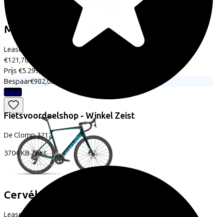
Merida
SCULTURA 8000
(2026)
Leaseprijs p/m vanaf
€121,70
Prijs
€5.299,00
Bespaar
€982,03
Bekijk
Fietsvoordeelshop - Winkel Zeist
De Clomp
3212
3704 KB
Zeist
Cervélo
Caledonia-5
Leaseprijs p/m vanaf