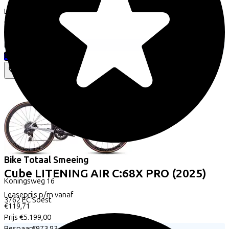
Leaseprijs p/m vanaf
€110,57
Prijs
€4.799,00
Bespaar
€910,79
Bekijk
Bike Totaal Smeeing
Cube
LITENING AIR C:68X PRO
(2025)
Koningsweg
16
Leaseprijs p/m vanaf
3762 EC
Soest
€119,71
Prijs
€5.199,00
Bespaar
€973,83