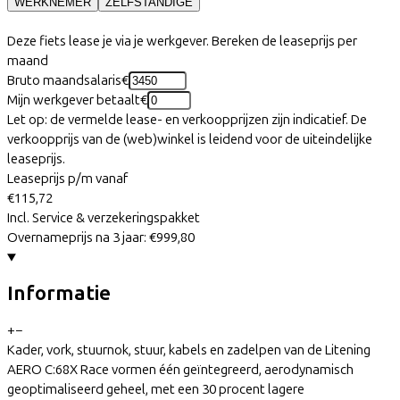
WERKNEMER
ZELFSTANDIGE
Deze fiets lease je via je werkgever. Bereken de leaseprijs per
maand
Bruto maandsalaris
€
Mijn werkgever betaalt
€
Let op: de vermelde lease- en verkoopprijzen zijn indicatief. De
verkoopprijs van de (web)winkel is leidend voor de uiteindelijke
leaseprijs.
Leaseprijs p/m vanaf
€115,72
Incl. Service & verzekeringspakket
Overnameprijs na 3 jaar:
€999,80
Informatie
+
−
Kader, vork, stuurnok, stuur, kabels en zadelpen van de Litening
AERO C:68X Race vormen één geïntegreerd, aerodynamisch
geoptimaliseerd geheel, met een 30 procent lagere