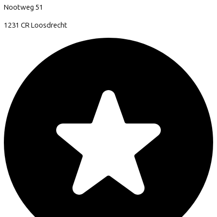
Nootweg
51
1231 CR
Loosdrecht