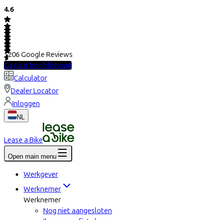
4.6
1206
Google Reviews
Ga naar hoofdinhoud
Calculator
Dealer Locator
Inloggen
NL
Lease a Bike
Open main menu
Werkgever
Werknemer
Werknemer
Nog niet aangesloten