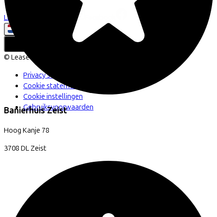
LinkedIn
Instagram
Facebook
Nederlands
Back to top
© Lease a Bike. All Rights Reserved.
Privacy statement
Cookie statement
Cookie instellingen
Gebruiksvoorwaarden
Banierhuis Zeist
Hoog Kanje
78
3708 DL
Zeist