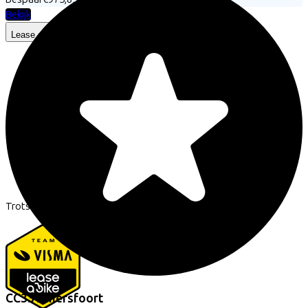
Bekijk
Lease a Bike
Over ons
Onze collega's
Vacatures
Stages
Contact
Nieuws
MVO
FAQ
Security & Privacy
Trotse partner van
CC33 Amersfoort