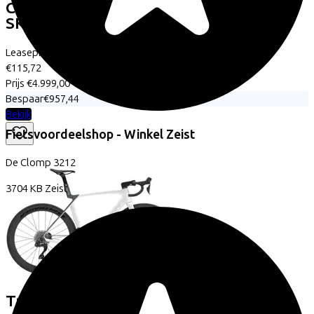
Cube
LITENING AIR C:68X PRO
SKYSCRAPER/WHITE
(2026)
Leaseprijs p/m vanaf
€115,72
Prijs
€4.999,00
Bespaar
€957,44
Bekijk
Fietsvoordeelshop - Winkel Zeist
De Clomp
3212
3704 KB
Zeist
Trek
Madone SL 6 Gen 8
(2026)