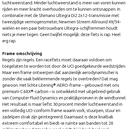
luchtweerstand. Minder luchtweerstand is meer van voren kunnen
rijden en meer kracht overhouden om te kunnen ontsnappen. In
combinatie met de Shimano Ultegra Di2 2x12-transmissie met
tweezijdige vermogensmeter, Newmen Streem Allround 49/54-
wielen en een paar betrouwbare Ultegra-schijfremmen houdt
niets je meer tegen. Geen twijfel mogelijk: deze fiets is rap. Heel
erg rap.
Frame omschrijving
Regels zijn regels. Een racefiets moet daaraan voldoen om
toegelaten te worden tot door de UCI goedgekeurde wedstrijden.
Maar een frame ontwerpen dat aanzienlijk aerodynamischer is
zonder die vaak beklemmende regels te overtreden? Dat mag
gewoon. Het lichte Litening® AERO-frame – gebouwd met ons
premium C:68X®-carbon – is ontwikkeld met uitgebreid gebruik
van Computer Fluid Dynamics en praktijkproeven in de windtunnel.
Het resultaat is maar liefst 30 procent minder luchtweerstand in
een volledig UCI-conform frame waarin vork, stuurpen, stuur en
zadelpen strak zijn geïntegreerd. Daarnaast is deze knalbak
extreem comfortabel en biedt-ie ruimte aan banden tot 28