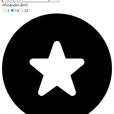
Afstanden (km)
5
10
25