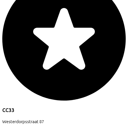
CC33
Westerdorpsstraat
87