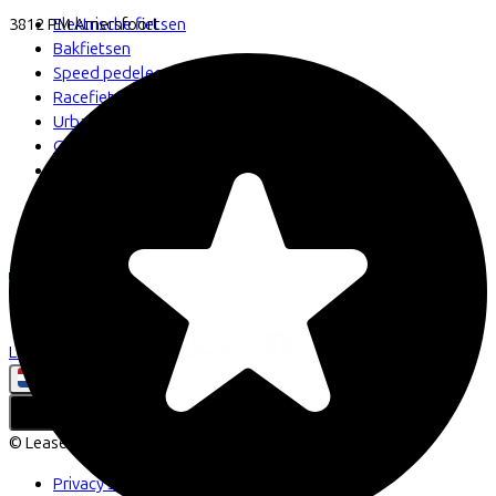
Elektrische fietsen
3812 PM
Amersfoort
Bakfietsen
Speed pedelecs
Racefietsen
Urban fietsen
Gravelbikes
Mountainbikes
Stadsfietsen
Aangepaste fietsen
Alle fietsen
LinkedIn
Instagram
Facebook
Nederlands
Back to top
© Lease a Bike. All Rights Reserved.
Privacy statement