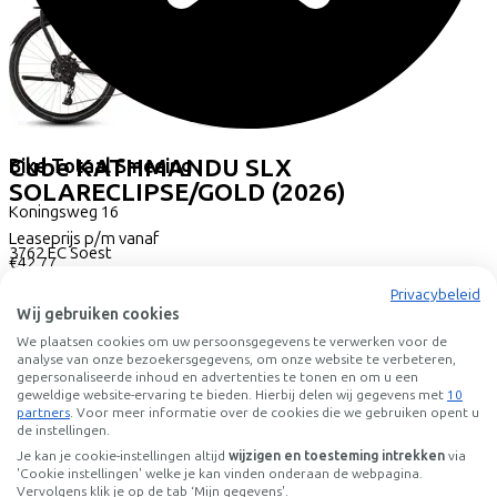
Cube
KATHMANDU SLX
Bike Totaal Smeeing
SOLARECLIPSE/GOLD
(2026)
Koningsweg
16
Leaseprijs p/m vanaf
3762 EC
Soest
€42,77
Prijs
€1.599,00
Privacybeleid
Bespaar
€544,68
Wij gebruiken cookies
Bekijk
We plaatsen cookies om uw persoonsgegevens te verwerken voor de
analyse van onze bezoekersgegevens, om onze website te verbeteren,
Lease a Bike
gepersonaliseerde inhoud en advertenties te tonen en om u een
geweldige website-ervaring te bieden. Hierbij delen wij gegevens met
10
Over ons
partners
. Voor meer informatie over de cookies die we gebruiken opent u
de instellingen.
Onze collega's
Vacatures
Je kan je cookie-instellingen altijd
wijzigen en toesteming intrekken
via
'Cookie instellingen' welke je kan vinden onderaan de webpagina.
Stages
Vervolgens klik je op de tab ‘Mijn gegevens'.