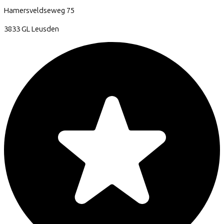
Hamersveldseweg
75
3833 GL
Leusden