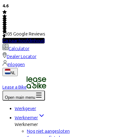
4.6
1205
Google Reviews
Ga naar hoofdinhoud
Calculator
Dealer Locator
Inloggen
NL
Lease a Bike
Open main menu
Werkgever
Werknemer
Werknemer
Nog niet aangesloten