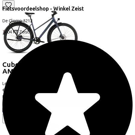
Fietsvoordeelshop - Winkel Zeist
De Clomp
3212
3704 KB
Zeist
Cube
EDITOR SLX FE
AMMOLITE/REFLEX
(2026)
Leaseprijs p/m vanaf
€44,76
Prijs
€1.699,00
Bespaar
€552,88
Bekijk