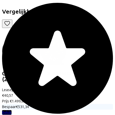
Vergelijkbare fietsen
Cube
EDITOR SLX AMMOLITE/REFLEX
(2026)
Leaseprijs p/m vanaf
€40,57
Prijs
€1.499,00
Bespaar
€531,34
Bekijk