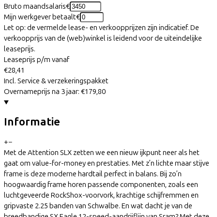
Bruto maandsalaris
€
Mijn werkgever betaalt
€
Let op: de vermelde lease- en verkoopprijzen zijn indicatief. De
verkoopprijs van de (web)winkel is leidend voor de uiteindelijke
leaseprijs.
Leaseprijs p/m vanaf
€28,41
Incl. Service & verzekeringspakket
Overnameprijs na 3 jaar:
€179,80
Informatie
+
−
Met de Attention SLX zetten we een nieuw ijkpunt neer als het
gaat om value-for-money en prestaties. Met z’n lichte maar stijve
frame is deze moderne hardtail perfect in balans. Bij zo’n
hoogwaardig frame horen passende componenten, zoals een
luchtgeveerde RockShox-voorvork, krachtige schijfremmen en
gripvaste 2.25 banden van Schwalbe. En wat dacht je van de
breedbandige SX Eagle 12-speed-aandrijflijn van Sram? Met deze