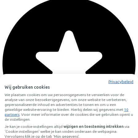
Privacybeleid
Wij gebruiken cookies
We plaatsen cookies om uw persoonsgegevens te verwerken voor de
analyse van onze bezoekersgegevens, om onze website te verbeteren,
gepersonaliseerde inhoud en advertenties te tonen en om u een
geweldige website-ervaring te bieden. Hierbij delen wij gegevens met
10
partners
. Voor meer informatie over de cookies die we gebruiken opent u
de instellingen.
Je kan je cookie-instellingen altijd
wijzigen en toesteming intrekken
via
'Cookie instellingen' welke je kan vinden onderaan de webpagina.
Vervolgens klik je op de tab ‘Mijn gegevens'.