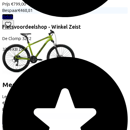
Prijs
€799,00
Bespaar
€468,81
Bekijk
Fietsvoordeelshop - Winkel Zeist
De Clomp
3212
3704 KB
Zeist
Merida
BIG SEVEN 20
(2026)
Leaseprijs p/m vanaf
€23,42
Prijs
€649,00
Bespaar
€456,51
Bekijk