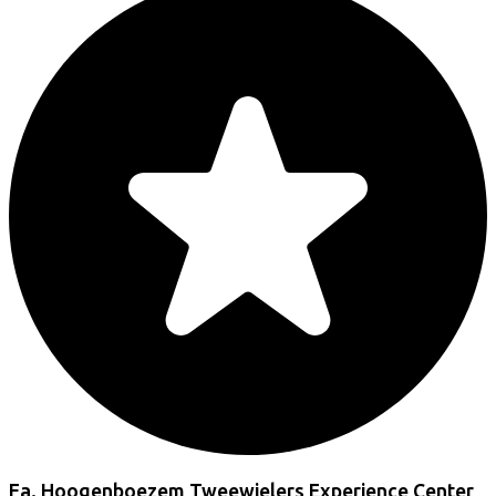
Fa. Hoogenboezem Tweewielers Experience Center