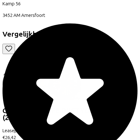
Kamp
56
3452 AM
Amersfoort
Vergelijkbare fietsen
Cube
AIM SLX FE DUSTYOLIVE/GOLD
(2026)
Leaseprijs p/m vanaf
€26,42