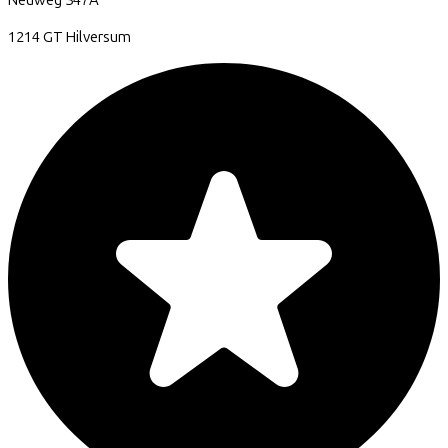
Neuweg
347A
1214 GT
Hilversum