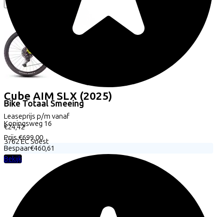
Cube
AIM SLX
(2025)
Bike Totaal Smeeing
Leaseprijs p/m vanaf
Koningsweg
16
€24,42
Prijs
€699,00
3762 EC
Soest
Bespaar
€460,61
Bekijk