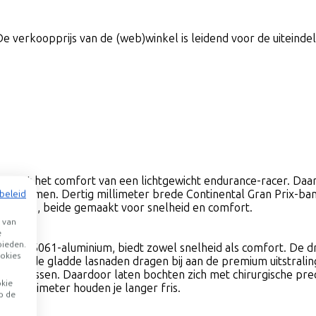
De verkoopprijs van de (web)winkel is leidend voor de uiteindeli
r met het comfort van een lichtgewicht endurance-racer. Daarb
hijfremmen. Dertig millimeter brede Continental Gran Prix-ban
beleid
oorvork, beide gemaakt voor snelheid en comfort.
 van
e
bieden.
aardig 6061-aluminium, biedt zowel snelheid als comfort. De 
okies
en. Ook de gladde lasnaden dragen bij aan de premium uitstrali
er steekassen. Daardoor laten bochten zich met chirurgische pre
okie
2 millimeter houden je langer fris.
p de