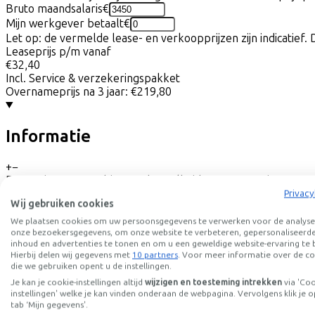
Bruto maandsalaris
€
Mijn werkgever betaalt
€
Let op: de vermelde lease- en verkoopprijzen zijn indicatief. 
Leaseprijs p/m vanaf
€32,40
Incl. Service & verzekeringspakket
Overnameprijs na 3 jaar:
€219,80
Informatie
+
−
De Attain Race combineert de snelheid van een semi-aerorace
versnellingen van Shimano en de bijpassende hydraulische sc
Privacy
Wij gebruiken cookies
uiteraard gevormd door het aluminium frame en de carbon v
We plaatsen cookies om uw persoonsgegevens te verwerken voor de analyse
Frame omschrijving
onze bezoekersgegevens, om onze website te verbeteren, gepersonaliseerd
inhoud en advertenties te tonen en om u een geweldige website-ervaring te 
Het semi-aeroframe van de Attain, dat is gemaakt van hoogw
Hierbij delen wij gegevens met
10 partners
. Voor meer informatie over de co
zitten ook niet in de weg; die lopen mooi door het frame he
die we gebruiken opent u de instellingen.
Natuurlijk is de balhoofdbuis conisch en vind je voor en acht
Je kan je cookie-instellingen altijd
wijzigen en toesteming intrekken
via 'Co
achtervork, de hoogwaardige carbon voorvork en banden tot 3
instellingen' welke je kan vinden onderaan de webpagina. Vervolgens klik je o
tab ‘Mijn gegevens'.