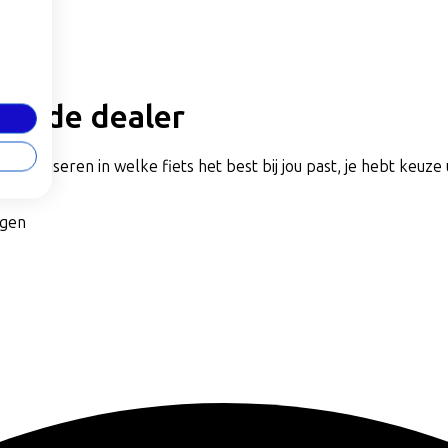
jzijnde dealer
rs adviseren in welke fiets het best bij jou past, je hebt keuze 
agen