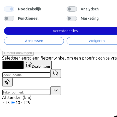
Specificaties
Noodzakelijk
Analytisch
+
−
Functioneel
Marketing
Vind de fiets bij de dichtstbi
Accepteer alles
Aanpassen
Weigeren
Let op! Niet elke fiets is op voorraad. Laat je door onze partne
Proefrit aanvragen
Selecteer eerst een fietsenwinkel om een proefrit aan te vr
Locatie
Dealernaam
Afstanden (km)
5
10
25