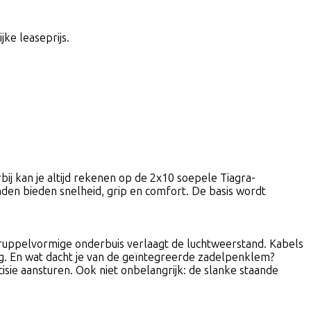
jke leaseprijs.
ij kan je altijd rekenen op de 2x10 soepele Tiagra-
den bieden snelheid, grip en comfort. De basis wordt
druppelvormige onderbuis verlaagt de luchtweerstand. Kabels
ng. En wat dacht je van de geïntegreerde zadelpenklem?
cisie aansturen. Ook niet onbelangrijk: de slanke staande