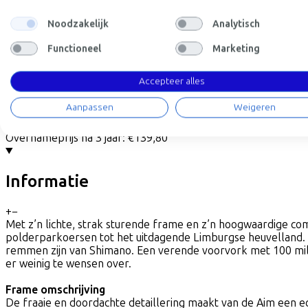
Hoog
WERKNEMER
ZELFSTANDIGE
Noodzakelijk
Analytisch
Deze fiets lease je via je werkgever. Bereken de leaseprijs 
Functioneel
Marketing
Bruto maandsalaris
€
Mijn werkgever betaalt
€
Accepteer alles
Let op: de vermelde lease- en verkoopprijzen zijn indicatief. 
Leaseprijs p/m vanaf
Aanpassen
Weigeren
€24,42
Incl. Service & verzekeringspakket
Overnameprijs na 3 jaar:
€139,80
Informatie
+
−
Met z’n lichte, strak sturende frame en z’n hoogwaardige co
polderparkoersen tot het uitdagende Limburgse heuvelland. S
remmen zijn van Shimano. Een verende voorvork met 100 mill
er weinig te wensen over.
Frame omschrijving
De fraaie en doordachte detaillering maakt van de Aim een ec