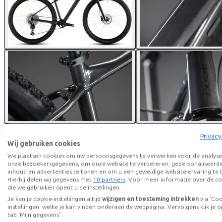
Privacy
Cube
AIM SLX SLATEBLACK
Wij gebruiken cookies
We plaatsen cookies om uw persoonsgegevens te verwerken voor de analyse
onze bezoekersgegevens, om onze website te verbeteren, gepersonaliseerd
Prijs
€699,00
inhoud en advertenties te tonen en om u een geweldige website-ervaring te 
Bespaar €460,61 t.o.v. koop.
Hierbij delen wij gegevens met
10 partners
. Voor meer informatie over de co
Lees meer over zakelijk leasen.
die we gebruiken opent u de instellingen.
Beschikbare kleuren
Je kan je cookie-instellingen altijd
wijzigen en toesteming intrekken
via 'Co
instellingen' welke je kan vinden onderaan de webpagina. Vervolgens klik je o
Frame model
tab ‘Mijn gegevens'.