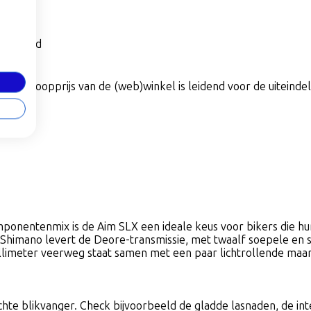
per maand
De verkoopprijs van de (web)winkel is leidend voor de uiteindeli
mponentenmix is de Aim SLX een ideale keus voor bikers die hu
himano levert de Deore-transmissie, met twaalf soepele en sli
imeter veerweg staat samen met een paar lichtrollende maar g
hte blikvanger. Check bijvoorbeeld de gladde lasnaden, de int