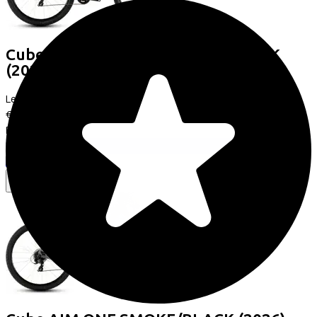
Cube
AIM ONE SUNDOWNER/BLACK
(2026)
Leaseprijs p/m vanaf
€20,43
Prijs
€499,00
Bespaar
€444,21
Bekijk