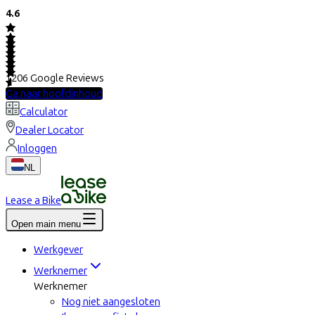
4.6
1206
Google Reviews
Ga naar hoofdinhoud
Calculator
Dealer Locator
Inloggen
NL
Lease a Bike
Open main menu
Werkgever
Werknemer
Werknemer
Nog niet aangesloten