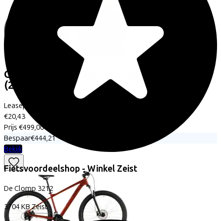
Cube
AIM ONE MARLINBLUE/REFLEX
(2026)
Leaseprijs p/m vanaf
€20,43
Prijs
€499,00
Bespaar
€444,21
Bekijk
Fietsvoordeelshop - Winkel Zeist
De Clomp
3212
3704 KB
Zeist