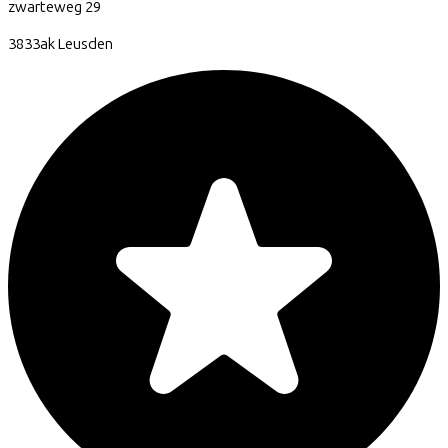
zwarteweg
29
3833ak
Leusden