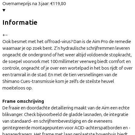
Overnameprijs na 3 jaar:
€119,80
Informatie
+
−
Ook besmet met het offroad-virus? Dan is de Aim Pro de remedie
waarnaar je op zoek bent. Z’n hydraulische schrijfremmen leveren
ongeacht de ondergrond of het weer altijd voldoende stopkracht,
de soepel voorvork met 100 millimeter veerweg biedt comfort en
controle, ongeacht of je over een wortelpad in het bos rijdt of over
een tramrail in de stad. En met de tien versnellingen van de
Shimano Cues-transmissie kom je zelfs de steilste heuvel
moeiteloos op.
Frame omschrijving
De fraaie en doordachte detaillering maakt van de Aim een echte
blikvanger. Check bijvoorbeeld de gladde lasnaden, de integratie
van standaard- en schrijfrembevestiging en de eveneens
geïntegreerde montagepunten voor ACID-achterspatborden en -
bagagedragers. Het frame met laag geplaatste bovenbuis biedt