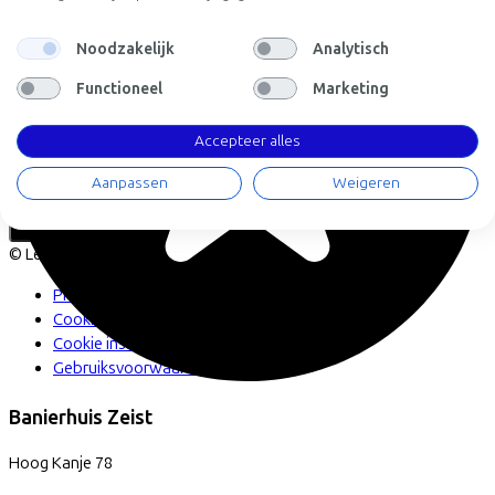
Stadsfietsen
Aangepaste fietsen
Noodzakelijk
Analytisch
Alle fietsen
Functioneel
Marketing
Accepteer alles
LinkedIn
Instagram
Facebook
Aanpassen
Weigeren
Nederlands
Back to top
© Lease a Bike. All Rights Reserved.
Privacy statement
Cookie statement
Cookie instellingen
Gebruiksvoorwaarden
Banierhuis Zeist
Hoog Kanje
78