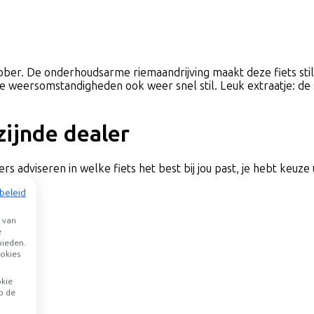
bber. De onderhoudsarme riemaandrijving maakt deze fiets still
le weersomstandigheden ook weer snel stil. Leuk extraatje: de
jzijnde dealer
rs adviseren in welke fiets het best bij jou past, je hebt keuze 
beleid
agen
 van
e
bieden.
okies
okie
p de