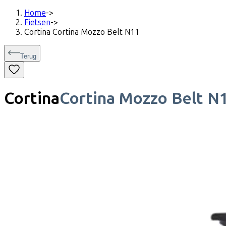
Home
->
Fietsen
->
Cortina Cortina Mozzo Belt N11
Terug
Cortina
Cortina Mozzo Belt N