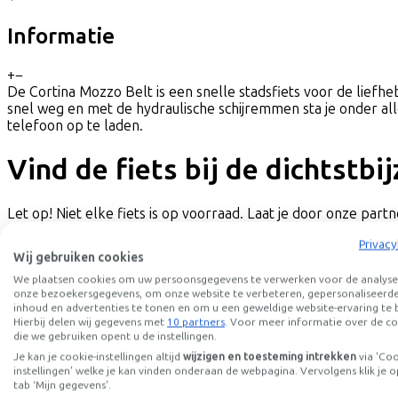
Informatie
+
−
De Cortina Mozzo Belt is een snelle stadsfiets voor de liefhe
snel weg en met de hydraulische schijremmen sta je onder al
telefoon op te laden.
Vind de fiets bij de dichtstbi
Let op! Niet elke fiets is op voorraad. Laat je door onze partne
Privacy
Proefrit aanvragen
Wij gebruiken cookies
Selecteer eerst een fietsenwinkel om een proefrit aan te vr
We plaatsen cookies om uw persoonsgegevens te verwerken voor de analyse
Locatie
Dealernaam
onze bezoekersgegevens, om onze website te verbeteren, gepersonaliseerd
inhoud en advertenties te tonen en om u een geweldige website-ervaring te 
Hierbij delen wij gegevens met
10 partners
. Voor meer informatie over de co
die we gebruiken opent u de instellingen.
Je kan je cookie-instellingen altijd
wijzigen en toesteming intrekken
via 'Co
instellingen' welke je kan vinden onderaan de webpagina. Vervolgens klik je o
tab ‘Mijn gegevens'.
Afstanden (km)