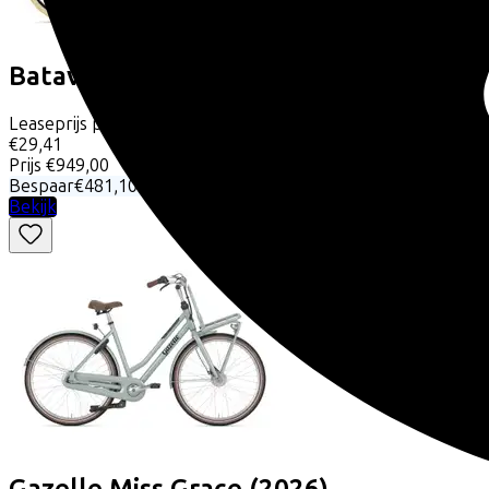
Batavus
Packd-7 Plus
(2025)
Leaseprijs p/m vanaf
€29,41
Prijs
€949,00
Bespaar
€481,10
Bekijk
Gazelle
Miss Grace
(2026)