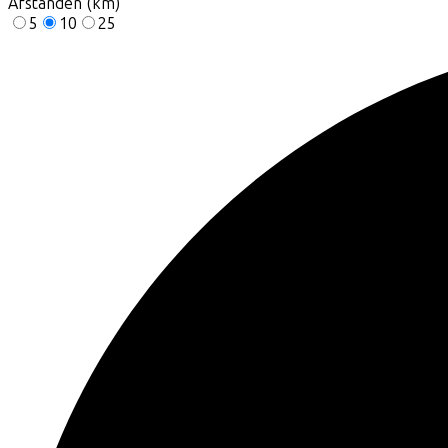
Afstanden (km)
5
10
25