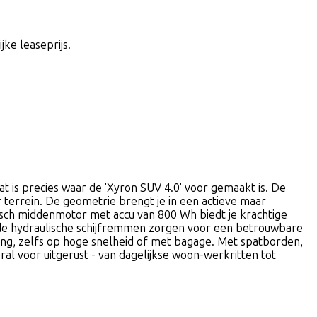
jke leaseprijs.
t is precies waar de 'Xyron SUV 4.0' voor gemaakt is. De
terrein. De geometrie brengt je in een actieve maar
Bosch middenmotor met accu van 800 Wh biedt je krachtige
l de hydraulische schijfremmen zorgen voor een betrouwbare
ing, zelfs op hoge snelheid of met bagage. Met spatborden,
l voor uitgerust - van dagelijkse woon-werkritten tot