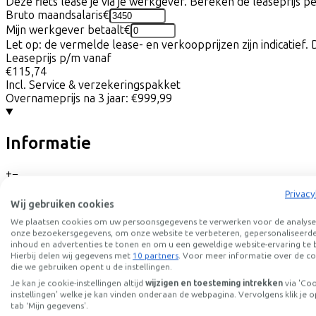
Deze fiets lease je via je werkgever. Bereken de leaseprijs 
Bruto maandsalaris
€
Mijn werkgever betaalt
€
Let op: de vermelde lease- en verkoopprijzen zijn indicatief. 
Leaseprijs p/m vanaf
€115,74
Incl. Service & verzekeringspakket
Overnameprijs na 3 jaar:
€999,99
Informatie
+
−
CONWAY Elektrische SUV "Xyron SUV 4.0" (#2), 29", metallicgr
Privacy
volledige vering met 150 mm veerweg voor en achter zorgt vo
Wij gebruiken cookies
ergonomisch uitgebalanceerde positie Je zit iets naar voren,
We plaatsen cookies om uw persoonsgegevens te verwerken voor de analyse
ondersteuning tot 25 km/u. De Shimano 'Deore' versnelling 
onze bezoekersgegevens, om onze website te verbeteren, gepersonaliseerd
vertraging. De combinatie van een korte stuurpen, vlakke st
inhoud en advertenties te tonen en om u een geweldige website-ervaring te 
slimme frame-integratie en functies zoals de HTM 2.0 voord
Hierbij delen wij gegevens met
10 partners
. Voor meer informatie over de co
toertochten in het weekend.
die we gebruiken opent u de instellingen.
Je kan je cookie-instellingen altijd
wijzigen en toesteming intrekken
via 'Co
instellingen' welke je kan vinden onderaan de webpagina. Vervolgens klik je o
tab ‘Mijn gegevens'.
Specificaties