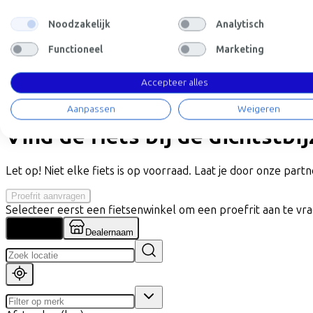
Noodzakelijk
Analytisch
+
−
Functioneel
Marketing
E-bike Specificaties
Accepteer alles
+
−
Aanpassen
Weigeren
Vind de fiets bij de dichtstbi
Let op! Niet elke fiets is op voorraad. Laat je door onze partne
Proefrit aanvragen
Selecteer eerst een fietsenwinkel om een proefrit aan te vr
Locatie
Dealernaam