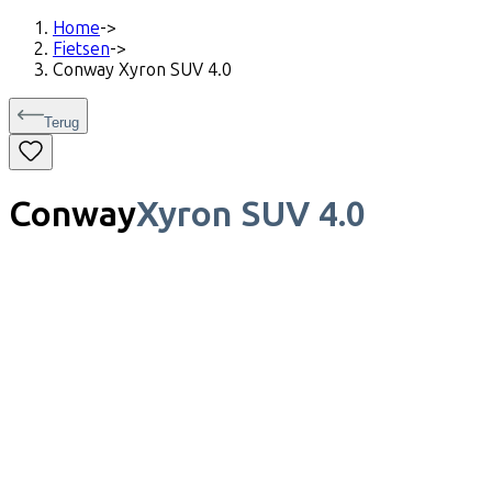
Home
->
Fietsen
->
Conway Xyron SUV 4.0
Terug
Conway
Xyron SUV 4.0