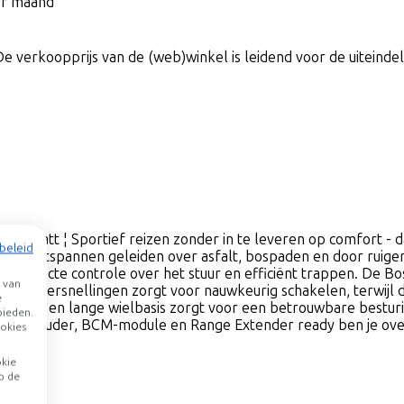
per maand
De verkoopprijs van de (web)winkel is leidend voor de uiteindeli
ey matt ¦ Sportief reizen zonder in te leveren op comfort - da
beleid
or ontspannen geleiden over asfalt, bospaden en door ruiger 
 met directe controle over het stuur en efficiënt trappen. De 
 van
met 12 versnellingen zorgt voor nauwkeurig schakelen, terwij
e
uurhoek en lange wielbasis zorgt voor een betrouwbare bestur
bieden.
ragerhouder, BCM-module en Range Extender ready ben je overa
okies
okie
p de