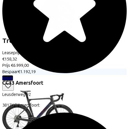
Trek
Domane+ SLR 6
(2026)
Leaseprijs p/m vanaf
€158,32
Prijs
€6.999,00
Bespaar
€1.192,19
Bekijk
CC33 Amersfoort
Leusderweg
92
3817KC
Amersfoort