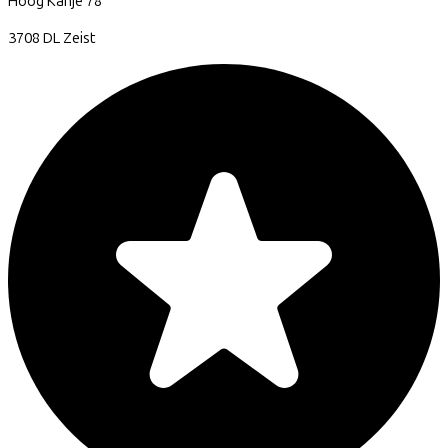
Hoog Kanje
78
3708 DL
Zeist