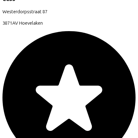
Westerdorpsstraat
87
3871AV
Hoevelaken