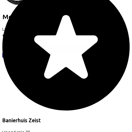
Merida
REACTO 9000
(2026)
Leaseprijs p/m vanaf
€158,32
Prijs
€6.999,00
Bespaar
€1.192,19
Bekijk
Banierhuis Zeist