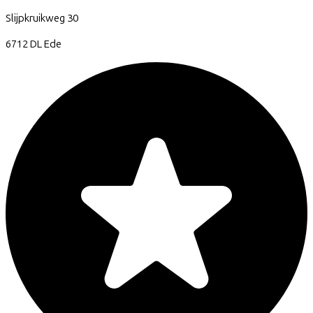
Slijpkruikweg
30
6712 DL
Ede