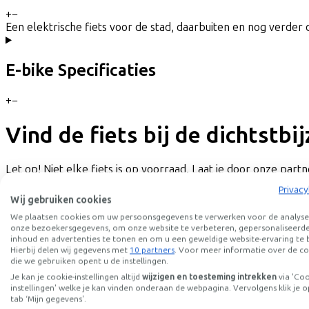
+
−
Een elektrische fiets voor de stad, daarbuiten en nog verder 
E-bike Specificaties
+
−
Vind de fiets bij de dichtstbi
Let op! Niet elke fiets is op voorraad. Laat je door onze partne
Privacy
Proefrit aanvragen
Wij gebruiken cookies
Selecteer eerst een fietsenwinkel om een proefrit aan te vr
We plaatsen cookies om uw persoonsgegevens te verwerken voor de analyse
onze bezoekersgegevens, om onze website te verbeteren, gepersonaliseerd
Locatie
Dealernaam
inhoud en advertenties te tonen en om u een geweldige website-ervaring te 
Hierbij delen wij gegevens met
10 partners
. Voor meer informatie over de co
die we gebruiken opent u de instellingen.
Je kan je cookie-instellingen altijd
wijzigen en toesteming intrekken
via 'Co
instellingen' welke je kan vinden onderaan de webpagina. Vervolgens klik je o
tab ‘Mijn gegevens'.