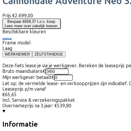
Cannondale
Adventure Neo 3
Prijs
€2.699,00
Bespaar €659,37 t.o.v. koop.
Lees meer over zakelijk leasen.
Beschikbare kleuren
Frame model
Laag
WERKNEMER
ZELFSTANDIGE
Deze fiets lease je via je werkgever. Bereken de leaseprijs 
Bruto maandsalaris
€
Mijn werkgever betaalt
€
Let op: de vermelde lease- en verkoopprijzen zijn indicatief. 
Leaseprijs p/m vanaf
€65,65
Incl. Service & verzekeringspakket
Overnameprijs na 3 jaar:
€539,80
Informatie