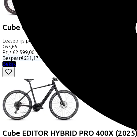
Cube
COMPACT HYBRID COMFORT 50
Leaseprijs p/m vanaf
€63,65
Prijs
€2.599,00
Bespaar
€651,17
Bekijk
Cube
EDITOR HYBRID PRO 400X
(2025