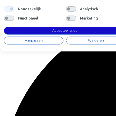
Afstanden (km)
5
10
25
Noodzakelijk
Analytisch
Functioneel
Marketing
Accepteer alles
Aanpassen
Weigeren