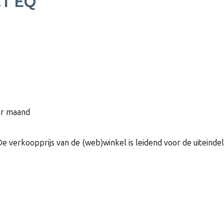
.1 EQ
per maand
De verkoopprijs van de (web)winkel is leidend voor de uiteindeli