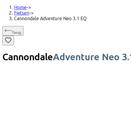
Home
->
Fietsen
->
Cannondale Adventure Neo 3.1 EQ
Terug
Cannondale
Adventure Neo 3.