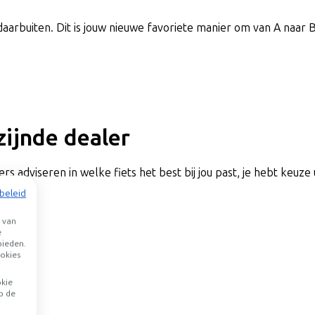
daarbuiten. Dit is jouw nieuwe favoriete manier om van A naar B
jzijnde dealer
rs adviseren in welke fiets het best bij jou past, je hebt keuze 
beleid
agen
 van
e
bieden.
okies
okie
p de