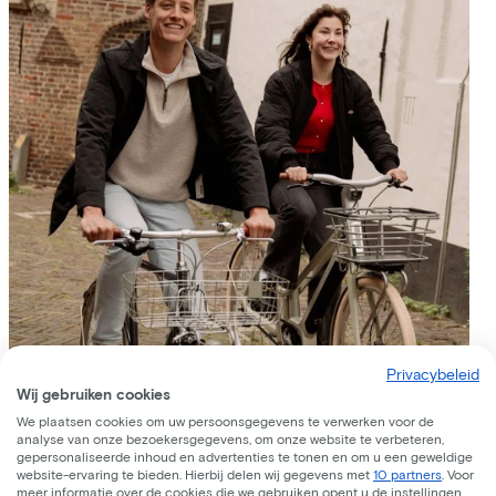
Privacybeleid
Wij gebruiken cookies
We plaatsen cookies om uw persoonsgegevens te verwerken voor de
analyse van onze bezoekersgegevens, om onze website te verbeteren,
gepersonaliseerde inhoud en advertenties te tonen en om u een geweldige
website-ervaring te bieden. Hierbij delen wij gegevens met
10 partners
. Voor
meer informatie over de cookies die we gebruiken opent u de instellingen.