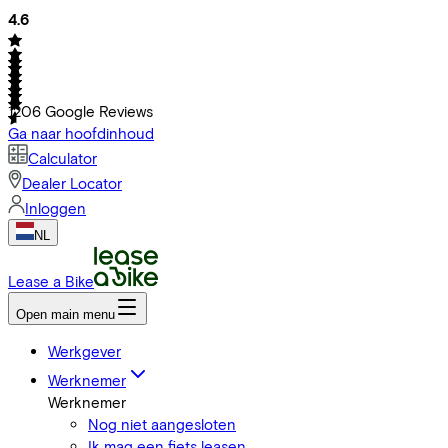
4.6
1206
Google Reviews
Ga naar hoofdinhoud
Calculator
Dealer Locator
Inloggen
NL
Lease a Bike
Open main menu
Werkgever
Werknemer
Werknemer
Nog niet aangesloten
Ik mag een fiets leasen