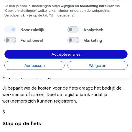
Zo werkt het
Je kan je cookie-instellingen altijd
wijzigen en toesteming intrekken
via
'Cookie instellingen' welke je kan vinden onderaan de webpagina.
Vervolgens klik je op de tab ‘Mijn gegevens'.
1
Meld je kosteloos aan
Noodzakelijk
Analytisch
Functioneel
Marketing
Registreer je bedrijf in 5 minuten. Na goedkeuring teken je
digitaal en krijg je toegang tot het platform zonder
afnameverplichting.
Accepteer alles
2
Aanpassen
Weigeren
Bepaal jullie spelregels
Jij bepaalt wie de kosten voor de fiets draagt: het bedrijf, de
werknemer of samen. Deel de registratielink zodat je
werknemers zich kunnen registreren.
3
Stap op de fiets