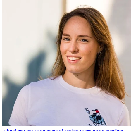
Ik hoef niet per se de beste of snelste te zijn op de racefiets,