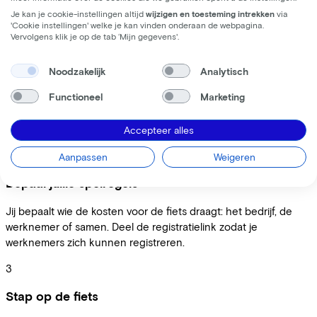
Zo werkt het
Je kan je cookie-instellingen altijd
wijzigen en toesteming intrekken
via
'Cookie instellingen' welke je kan vinden onderaan de webpagina.
Vervolgens klik je op de tab ‘Mijn gegevens'.
1
Meld je kosteloos aan
Noodzakelijk
Analytisch
Functioneel
Marketing
Registreer je bedrijf in 5 minuten. Na goedkeuring teken je
digitaal en krijg je toegang tot het platform zonder
afnameverplichting.
Accepteer alles
2
Aanpassen
Weigeren
Bepaal jullie spelregels
Jij bepaalt wie de kosten voor de fiets draagt: het bedrijf, de
werknemer of samen. Deel de registratielink zodat je
werknemers zich kunnen registreren.
3
Stap op de fiets