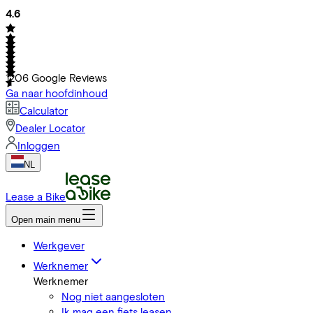
4.6
1206
Google Reviews
Ga naar hoofdinhoud
Calculator
Dealer Locator
Inloggen
NL
Lease a Bike
Open main menu
Werkgever
Werknemer
Werknemer
Nog niet aangesloten
Ik mag een fiets leasen