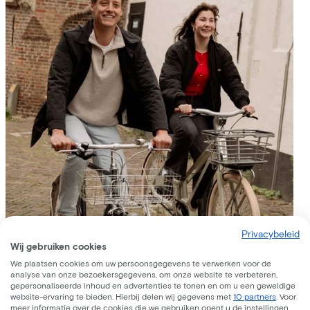
Privacybeleid
Wij gebruiken cookies
We plaatsen cookies om uw persoonsgegevens te verwerken voor de
analyse van onze bezoekersgegevens, om onze website te verbeteren,
gepersonaliseerde inhoud en advertenties te tonen en om u een geweldige
website-ervaring te bieden. Hierbij delen wij gegevens met
10 partners
. Voor
meer informatie over de cookies die we gebruiken opent u de instellingen.