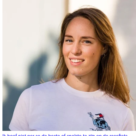
Ik hoef niet per se de beste of snelste te zijn op de racefiets,