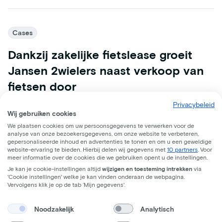
Cases
Dankzij zakelijke fietslease groeit
Jansen 2wielers naast verkoop van
fietsen door
Twee winkels, één duidelijke visie: fietsen toegankelijk
Privacybeleid
Wij gebruiken cookies
maken voor iedereen. Sinds 2020 werkt het bedrijf
We plaatsen cookies om uw persoonsgegevens te verwerken voor de
samen met Lease a Bike en dat werpt zijn vruchten af.
analyse van onze bezoekersgegevens, om onze website te verbeteren,
gepersonaliseerde inhoud en advertenties te tonen en om u een geweldige
7 augustus 2025
website-ervaring te bieden. Hierbij delen wij gegevens met
10 partners
. Voor
meer informatie over de cookies die we gebruiken opent u de instellingen.
Je kan je cookie-instellingen altijd
wijzigen en toesteming intrekken
via
'Cookie instellingen' welke je kan vinden onderaan de webpagina.
Vervolgens klik je op de tab ‘Mijn gegevens'.
Noodzakelijk
Analytisch