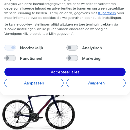
analyse van onze bezoekersgegevens, om onze website te verbeteren,
gepersonaliseerde inhoud en advertenties te tonen en om u een geweldige
website-ervaring te bieden. Hierbij delen wij gegevens met
10 partners
. Voor
meer informatie over de cookies die we gebruiken opent u de instellingen.
Je kan je cookie-instellingen altijd
wijzigen en toesteming intrekken
via
'Cookie instellingen' welke je kan vinden onderaan de webpagina.
Trek
Fuel+ LX 9.8 XT Gen 2
(2026)
Vervolgens klik je op de tab ‘Mijn gegevens'.
Leaseprijs p/m vanaf
Noodzakelijk
Analytisch
€195,63
Prijs
€8.699,00
Functioneel
Marketing
Bespaar
€1.376,71
Accepteer alles
Bekijk
Vergelijk
Aanpassen
Weigeren