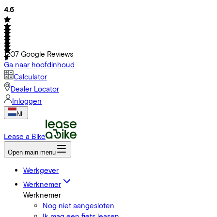
4.6
1207
Google Reviews
Ga naar hoofdinhoud
Calculator
Dealer Locator
Inloggen
NL
Lease a Bike
Open main menu
Werkgever
Werknemer
Werknemer
Nog niet aangesloten
Ik mag een fiets leasen