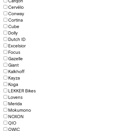
Carqon
Cervélo
Conway
Cortina
Cube
Dolly
Dutch ID
Excelsior
Focus
Gazelle
Giant
Kalkhoff
Kayza
Koga
LEKKER Bikes
Lovens
Merida
Mokumono
NOXON
QIO
QWIC