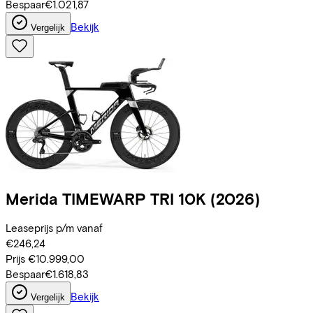
Bespaar
€1.021,87
Bekijk
Vergelijk
Merida
TIMEWARP TRI 10K
(2026)
Leaseprijs p/m vanaf
€246,24
Prijs
€10.999,00
Bespaar
€1.618,83
Bekijk
Vergelijk