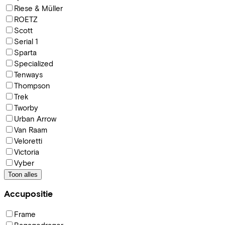
Riese & Müller
ROETZ
Scott
Serial 1
Sparta
Specialized
Tenways
Thompson
Trek
Tworby
Urban Arrow
Van Raam
Veloretti
Victoria
Vyber
Toon alles
Accupositie
Frame
Bagagedrager