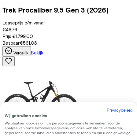
Trek
Procaliber 9.5 Gen 3
(2026)
Leaseprijs p/m vanaf
€46,76
Prijs
€1.799,00
Bespaar
€561,08
Bekijk
Vergelijk
Privacybeleid
Wij gebruiken cookies
We plaatsen cookies om uw persoonsgegevens te verwerken voor de
analyse van onze bezoekersgegevens, om onze website te verbeteren,
Trek
Fuel+ LX 9.8 XT Di2 Gen 2
(2026)
gepersonaliseerde inhoud en advertenties te tonen en om u een geweldige