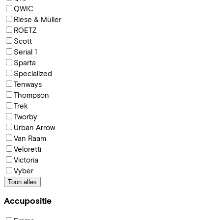
QWIC
Riese & Müller
ROETZ
Scott
Serial 1
Sparta
Specialized
Tenways
Thompson
Trek
Tworby
Urban Arrow
Van Raam
Veloretti
Victoria
Vyber
Toon alles
Accupositie