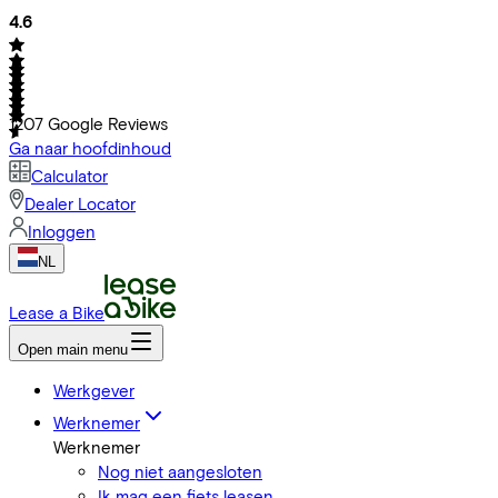
4.6
1207
Google Reviews
Ga naar hoofdinhoud
Calculator
Dealer Locator
Inloggen
NL
Lease a Bike
Open main menu
Werkgever
Werknemer
Werknemer
Nog niet aangesloten
Ik mag een fiets leasen