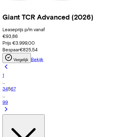
Giant
TCR Advanced
(2026)
Leaseprijs p/m vanaf
€93,86
Prijs
€3.999,00
Bespaar
€825,54
Bekijk
Vergelijk
1
...
3
4
5
6
7
...
99