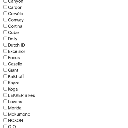
Canyon
Carqon
Cervélo
Conway
Cortina
Cube
Dolly
Dutch ID
Excelsior
Focus
Gazelle
Giant
Kalkhoff
Kayza
Koga
LEKKER Bikes
Lovens
Merida
Mokumono
NOXON
QIO