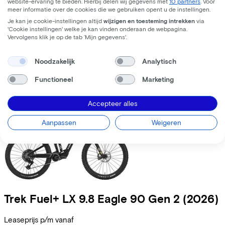
website-ervaring te bieden. Hierbij delen wij gegevens met
10 partners
. Voor
meer informatie over de cookies die we gebruiken opent u de instellingen.
Leaseprijs p/m vanaf
Je kan je cookie-instellingen altijd
wijzigen en toesteming intrekken
via
€228,07
'Cookie instellingen' welke je kan vinden onderaan de webpagina.
Vervolgens klik je op de tab ‘Mijn gegevens'.
Prijs
€10.199,00
Bespaar
€1.520,92
Noodzakelijk
Analytisch
Bekijk
Vergelijk
Functioneel
Marketing
Accepteer alles
Aanpassen
Weigeren
Trek
Fuel+ LX 9.8 Eagle 90 Gen 2
(2026)
Leaseprijs p/m vanaf