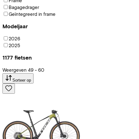
Frame
Bagagedrager
Geïntegreerd in frame
Modeljaar
2026
2025
1177
fietsen
Weergeven
49
-
60
Sorteer op