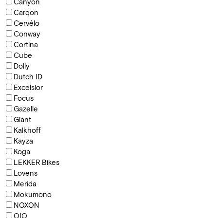
Canyon
Carqon
Cervélo
Conway
Cortina
Cube
Dolly
Dutch ID
Excelsior
Focus
Gazelle
Giant
Kalkhoff
Kayza
Koga
LEKKER Bikes
Lovens
Merida
Mokumono
NOXON
QIO