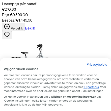
Leaseprijs p/m vanaf
€210,83
Prijs
€9.399,00
Bespaar
€1.445,58
Bekijk
Vergelijk
Privacybeleid
Wij gebruiken cookies
We plaatsen cookies om uw persoonsgegevens te verwerken voor de
analyse van onze bezoekersgegevens, om onze website te verbeteren,
gepersonaliseerde inhoud en advertenties te tonen en om u een geweldige
website-ervaring te bieden. Hierbij delen wij gegevens met
10 partners
. Voor
meer informatie over de cookies die we gebruiken opent u de instellingen.
Batavus
Fonk 7 2026
(2026)
Je kan je cookie-instellingen altijd
wijzigen en toesteming intrekken
via
'Cookie instellingen' welke je kan vinden onderaan de webpagina.
Leaseprijs p/m vanaf
Vervolgens klik je op de tab ‘Mijn gegevens'.
€28,41