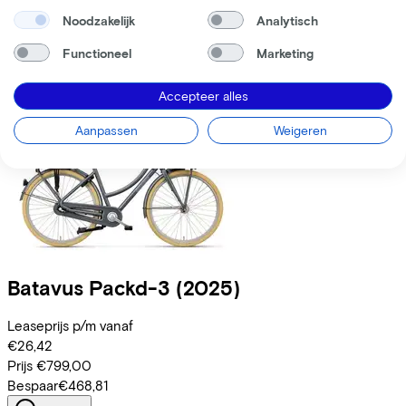
Prijs
€899,00
Noodzakelijk
Analytisch
Bespaar
€477,00
Functioneel
Marketing
Bekijk
Vergelijk
Accepteer alles
Aanpassen
Weigeren
Batavus
Packd-3
(2025)
Leaseprijs p/m vanaf
€26,42
Prijs
€799,00
Bespaar
€468,81