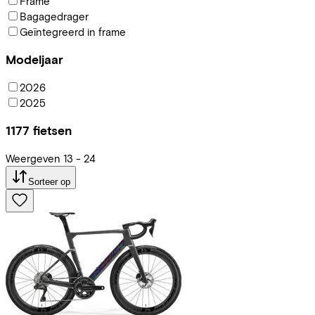
Frame
Bagagedrager
Geïntegreerd in frame
Modeljaar
2026
2025
1177
fietsen
Weergeven
13
-
24
Sorteer op