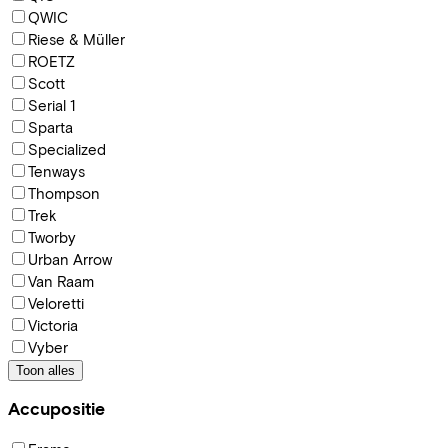
QWIC
Riese & Müller
ROETZ
Scott
Serial 1
Sparta
Specialized
Tenways
Thompson
Trek
Tworby
Urban Arrow
Van Raam
Veloretti
Victoria
Vyber
Toon alles
Accupositie