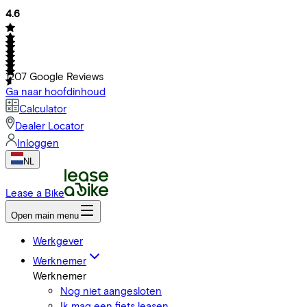
4.6
1207
Google Reviews
Ga naar hoofdinhoud
Calculator
Dealer Locator
Inloggen
NL
Lease a Bike
Open main menu
Werkgever
Werknemer
Werknemer
Nog niet aangesloten
Ik mag een fiets leasen