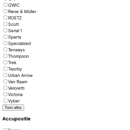
QWIC
Riese & Müller
ROETZ
Scott
Serial 1
Sparta
Specialized
Tenways
Thompson
Trek
Tworby
Urban Arrow
Van Raam
Veloretti
Victoria
Vyber
Toon alles
Accupositie