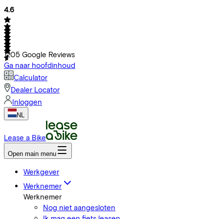
4.6
1205
Google Reviews
Ga naar hoofdinhoud
Calculator
Dealer Locator
Inloggen
NL
Lease a Bike
Open main menu
Werkgever
Werknemer
Werknemer
Nog niet aangesloten
Ik mag een fiets leasen