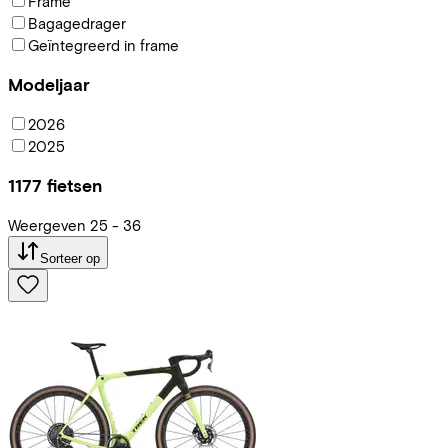
Frame
Bagagedrager
Geïntegreerd in frame
Modeljaar
2026
2025
1177
fietsen
Weergeven
25
-
36
Sorteer op