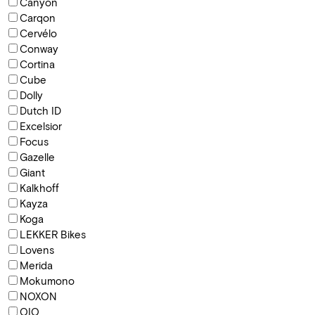
Canyon
Carqon
Cervélo
Conway
Cortina
Cube
Dolly
Dutch ID
Excelsior
Focus
Gazelle
Giant
Kalkhoff
Kayza
Koga
LEKKER Bikes
Lovens
Merida
Mokumono
NOXON
QIO