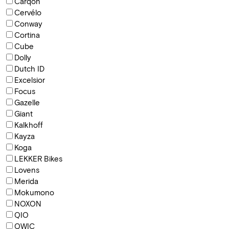
Carqon
Cervélo
Conway
Cortina
Cube
Dolly
Dutch ID
Excelsior
Focus
Gazelle
Giant
Kalkhoff
Kayza
Koga
LEKKER Bikes
Lovens
Merida
Mokumono
NOXON
QIO
QWIC