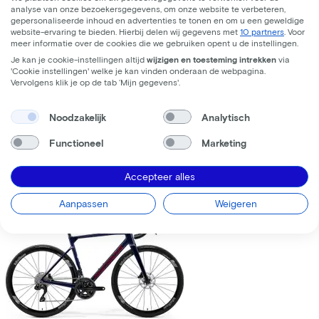
analyse van onze bezoekersgegevens, om onze website te verbeteren,
gepersonaliseerde inhoud en advertenties te tonen en om u een geweldige
website-ervaring te bieden. Hierbij delen wij gegevens met
10 partners
. Voor
meer informatie over de cookies die we gebruiken opent u de instellingen.
Je kan je cookie-instellingen altijd
wijzigen en toesteming intrekken
via
'Cookie instellingen' welke je kan vinden onderaan de webpagina.
Trek
Fuel+ LX 9.8 XT Gen 2
(2026)
Vervolgens klik je op de tab ‘Mijn gegevens'.
Leaseprijs p/m vanaf
Noodzakelijk
Analytisch
€195,63
Prijs
€8.699,00
Functioneel
Marketing
Bespaar
€1.376,71
Accepteer alles
Bekijk
Vergelijk
Aanpassen
Weigeren