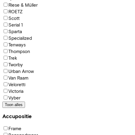
Riese & Müller
ROETZ
Scott
Serial 1
Sparta
Specialized
Tenways
Thompson
Trek
Tworby
Urban Arrow
Van Raam
Veloretti
Victoria
Vyber
Toon alles
Accupositie
Frame
Bagagedrager