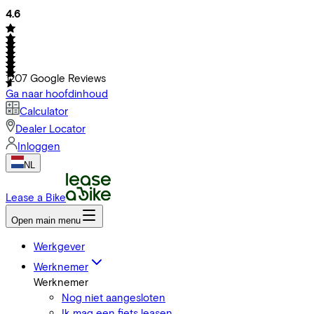
4.6
1207
Google Reviews
Ga naar hoofdinhoud
Calculator
Dealer Locator
Inloggen
NL
Lease a Bike
Open main menu
Werkgever
Werknemer
Werknemer
Nog niet aangesloten
Ik mag een fiets leasen