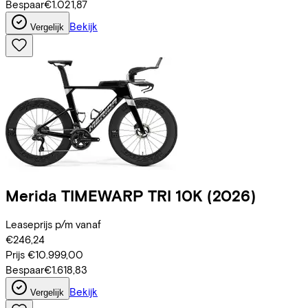
Bespaar
€1.021,87
Bekijk
Vergelijk
Merida
TIMEWARP TRI 10K
(2026)
Leaseprijs p/m vanaf
€246,24
Prijs
€10.999,00
Bespaar
€1.618,83
Bekijk
Vergelijk