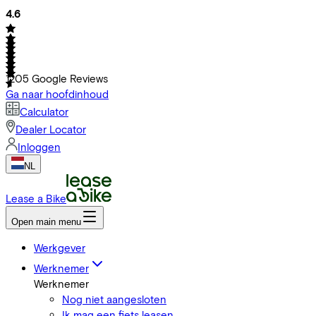
4.6
1205
Google Reviews
Ga naar hoofdinhoud
Calculator
Dealer Locator
Inloggen
NL
Lease a Bike
Open main menu
Werkgever
Werknemer
Werknemer
Nog niet aangesloten
Ik mag een fiets leasen