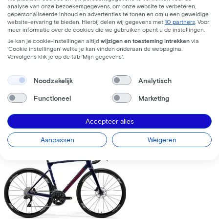
analyse van onze bezoekersgegevens, om onze website te verbeteren,
gepersonaliseerde inhoud en advertenties te tonen en om u een geweldige
website-ervaring te bieden. Hierbij delen wij gegevens met
10 partners
. Voor
meer informatie over de cookies die we gebruiken opent u de instellingen.
Je kan je cookie-instellingen altijd
wijzigen en toesteming intrekken
via
'Cookie instellingen' welke je kan vinden onderaan de webpagina.
Trek
Fuel+ LX 9.8 XT Gen 2
(2026)
Vervolgens klik je op de tab ‘Mijn gegevens'.
Leaseprijs p/m vanaf
Noodzakelijk
Analytisch
€195,63
Prijs
€8.699,00
Functioneel
Marketing
Bespaar
€1.376,71
Accepteer alles
Bekijk
Vergelijk
Aanpassen
Weigeren