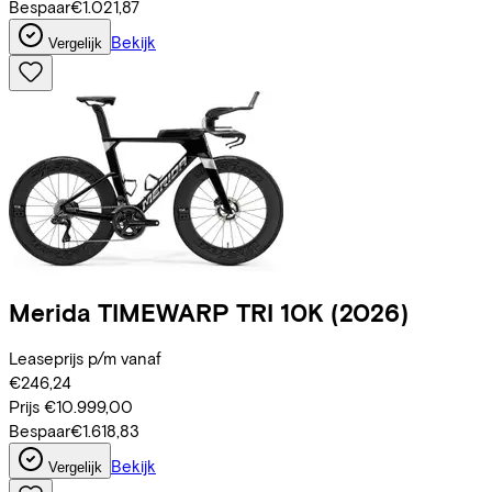
Bespaar
€1.021,87
Bekijk
Vergelijk
Merida
TIMEWARP TRI 10K
(2026)
Leaseprijs p/m vanaf
€246,24
Prijs
€10.999,00
Bespaar
€1.618,83
Bekijk
Vergelijk