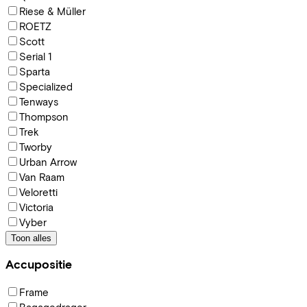
Riese & Müller
ROETZ
Scott
Serial 1
Sparta
Specialized
Tenways
Thompson
Trek
Tworby
Urban Arrow
Van Raam
Veloretti
Victoria
Vyber
Toon alles
Accupositie
Frame
Bagagedrager