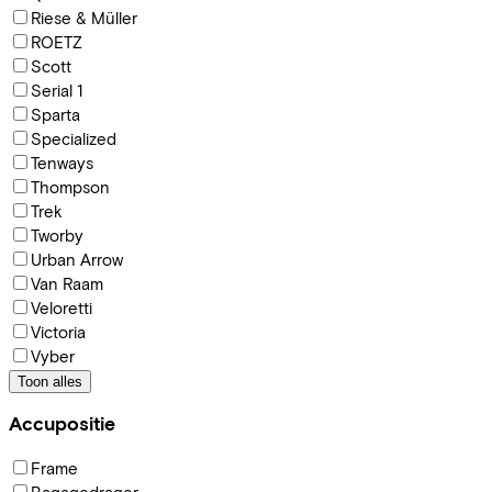
Riese & Müller
ROETZ
Scott
Serial 1
Sparta
Specialized
Tenways
Thompson
Trek
Tworby
Urban Arrow
Van Raam
Veloretti
Victoria
Vyber
Toon alles
Accupositie
Frame
Bagagedrager