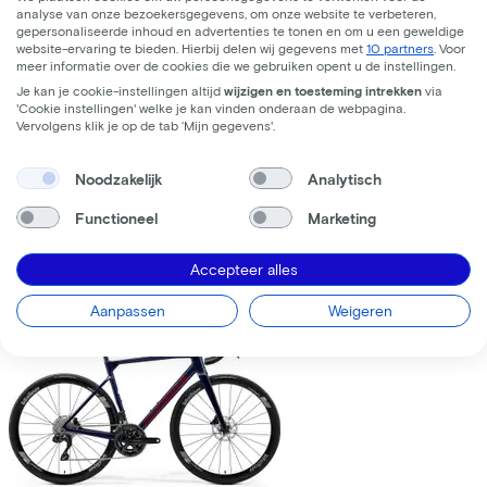
analyse van onze bezoekersgegevens, om onze website te verbeteren,
gepersonaliseerde inhoud en advertenties te tonen en om u een geweldige
website-ervaring te bieden. Hierbij delen wij gegevens met
10 partners
. Voor
meer informatie over de cookies die we gebruiken opent u de instellingen.
Je kan je cookie-instellingen altijd
wijzigen en toesteming intrekken
via
'Cookie instellingen' welke je kan vinden onderaan de webpagina.
Trek
Fuel+ LX 9.8 XT Gen 2
(2026)
Vervolgens klik je op de tab ‘Mijn gegevens'.
Leaseprijs p/m vanaf
Noodzakelijk
Analytisch
€195,63
Prijs
€8.699,00
Functioneel
Marketing
Bespaar
€1.376,71
Accepteer alles
Bekijk
Vergelijk
Aanpassen
Weigeren