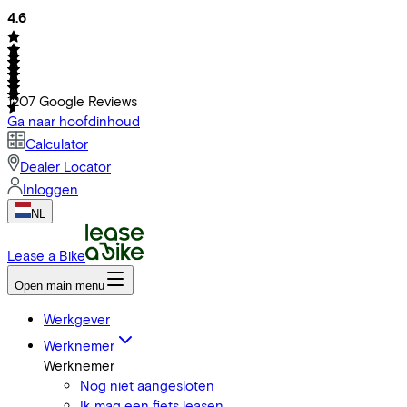
4.6
1207
Google Reviews
Ga naar hoofdinhoud
Calculator
Dealer Locator
Inloggen
NL
Lease a Bike
Open main menu
Werkgever
Werknemer
Werknemer
Nog niet aangesloten
Ik mag een fiets leasen