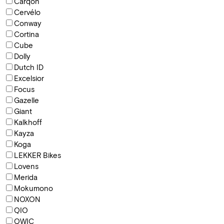
Carqon
Cervélo
Conway
Cortina
Cube
Dolly
Dutch ID
Excelsior
Focus
Gazelle
Giant
Kalkhoff
Kayza
Koga
LEKKER Bikes
Lovens
Merida
Mokumono
NOXON
QIO
QWIC