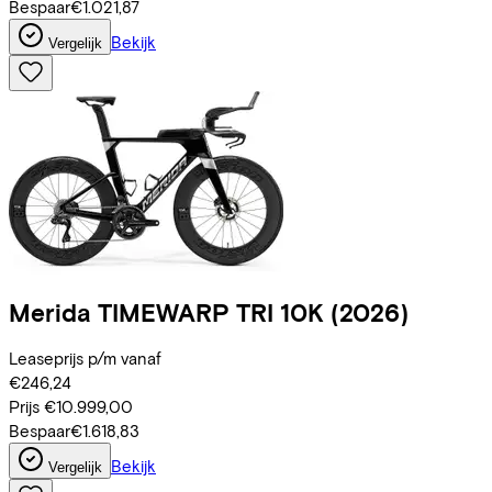
Bespaar
€1.021,87
Bekijk
Vergelijk
Merida
TIMEWARP TRI 10K
(2026)
Leaseprijs p/m vanaf
€246,24
Prijs
€10.999,00
Bespaar
€1.618,83
Bekijk
Vergelijk