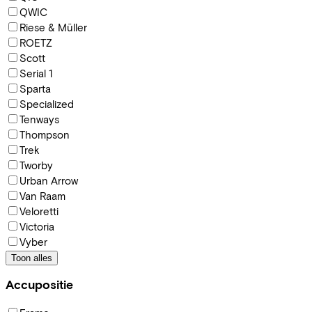
QWIC
Riese & Müller
ROETZ
Scott
Serial 1
Sparta
Specialized
Tenways
Thompson
Trek
Tworby
Urban Arrow
Van Raam
Veloretti
Victoria
Vyber
Toon alles
Accupositie