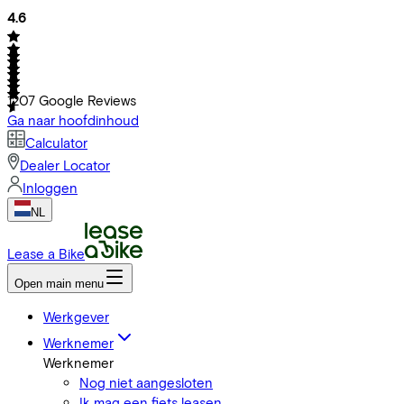
4.6
1207
Google Reviews
Ga naar hoofdinhoud
Calculator
Dealer Locator
Inloggen
NL
Lease a Bike
Open main menu
Werkgever
Werknemer
Werknemer
Nog niet aangesloten
Ik mag een fiets leasen