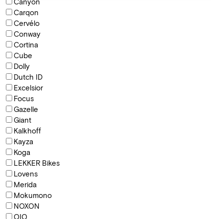
Canyon
Carqon
Cervélo
Conway
Cortina
Cube
Dolly
Dutch ID
Excelsior
Focus
Gazelle
Giant
Kalkhoff
Kayza
Koga
LEKKER Bikes
Lovens
Merida
Mokumono
NOXON
QIO