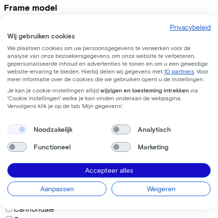
Frame model
Privacybeleid
Laag
Wij gebruiken cookies
Midden
We plaatsen cookies om uw persoonsgegevens te verwerken voor de
analyse van onze bezoekersgegevens, om onze website te verbeteren,
Hoog
gepersonaliseerde inhoud en advertenties te tonen en om u een geweldige
website-ervaring te bieden. Hierbij delen wij gegevens met
10 partners
. Voor
Hoe wil je op de fiets zitten?
meer informatie over de cookies die we gebruiken opent u de instellingen.
Je kan je cookie-instellingen altijd
wijzigen en toesteming intrekken
via
'Cookie instellingen' welke je kan vinden onderaan de webpagina.
Rechtop
Vervolgens klik je op de tab ‘Mijn gegevens'.
Actief
Noodzakelijk
Analytisch
Sportief
Functioneel
Marketing
Merken
Accepteer alles
BAAS Cycling
Batavus
Aanpassen
Weigeren
Bikkel
Cannondale