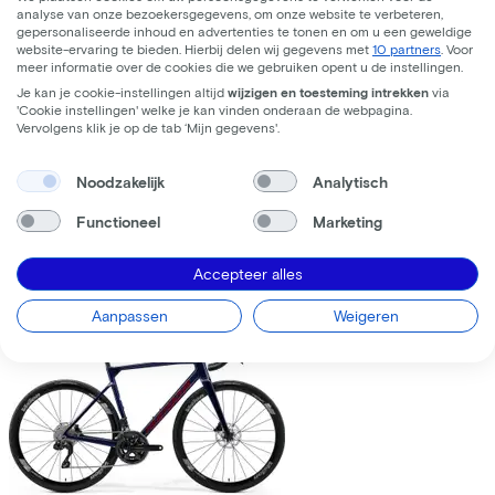
analyse van onze bezoekersgegevens, om onze website te verbeteren,
gepersonaliseerde inhoud en advertenties te tonen en om u een geweldige
website-ervaring te bieden. Hierbij delen wij gegevens met
10 partners
. Voor
meer informatie over de cookies die we gebruiken opent u de instellingen.
Je kan je cookie-instellingen altijd
wijzigen en toesteming intrekken
via
'Cookie instellingen' welke je kan vinden onderaan de webpagina.
Trek
Fuel+ LX 9.8 XT Gen 2
(2026)
Vervolgens klik je op de tab ‘Mijn gegevens'.
Leaseprijs p/m vanaf
Noodzakelijk
Analytisch
€195,63
Prijs
€8.699,00
Functioneel
Marketing
Bespaar
€1.376,71
Accepteer alles
Bekijk
Vergelijk
Aanpassen
Weigeren