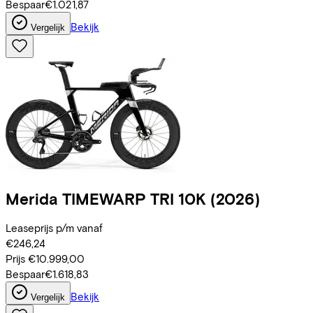
Bespaar
€1.021,87
Bekijk
Vergelijk
Merida
TIMEWARP TRI 10K
(2026)
Leaseprijs p/m vanaf
€246,24
Prijs
€10.999,00
Bespaar
€1.618,83
Bekijk
Vergelijk