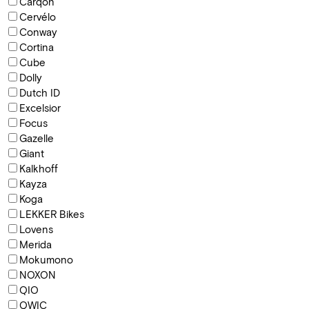
Carqon
Cervélo
Conway
Cortina
Cube
Dolly
Dutch ID
Excelsior
Focus
Gazelle
Giant
Kalkhoff
Kayza
Koga
LEKKER Bikes
Lovens
Merida
Mokumono
NOXON
QIO
QWIC