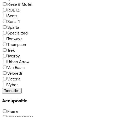
Riese & Müller
ROETZ
Scott
Serial 1
Sparta
Specialized
Tenways
Thompson
Trek
Tworby
Urban Arrow
Van Raam
Veloretti
Victoria
Vyber
Toon alles
Accupositie
Frame
Bagagedrager