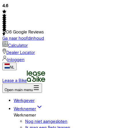
4.6
1206
Google Reviews
Ga naar hoofdinhoud
Calculator
Dealer Locator
Inloggen
NL
Lease a Bike
Open main menu
Werkgever
Werknemer
Werknemer
Nog niet aangesloten
Ik mag een fiets leasen