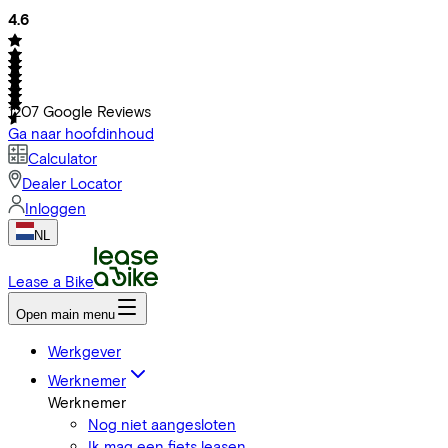
4.6
1207
Google Reviews
Ga naar hoofdinhoud
Calculator
Dealer Locator
Inloggen
NL
Lease a Bike
Open main menu
Werkgever
Werknemer
Werknemer
Nog niet aangesloten
Ik mag een fiets leasen