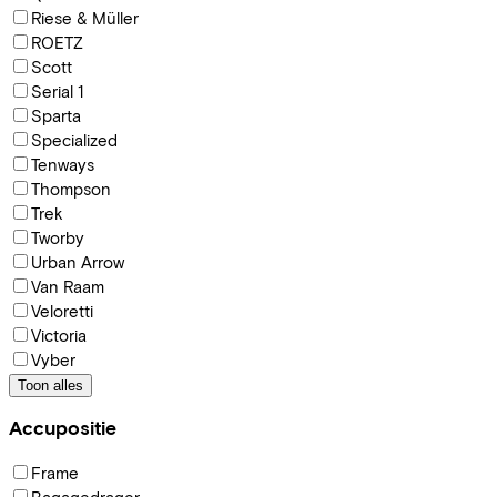
Riese & Müller
ROETZ
Scott
Serial 1
Sparta
Specialized
Tenways
Thompson
Trek
Tworby
Urban Arrow
Van Raam
Veloretti
Victoria
Vyber
Toon alles
Accupositie
Frame
Bagagedrager