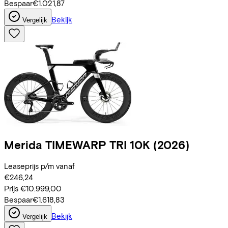
Bespaar
€1.021,87
Bekijk
Vergelijk
Merida
TIMEWARP TRI 10K
(2026)
Leaseprijs p/m vanaf
€246,24
Prijs
€10.999,00
Bespaar
€1.618,83
Bekijk
Vergelijk