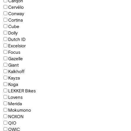
Carqon
Cervélo
Conway
Cortina
Cube
Dolly
Dutch ID
Excelsior
Focus
Gazelle
Giant
Kalkhoff
Kayza
Koga
LEKKER Bikes
Lovens
Merida
Mokumono
NOXON
QIO
QWIC