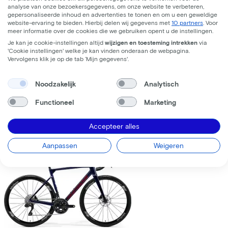
analyse van onze bezoekersgegevens, om onze website te verbeteren,
gepersonaliseerde inhoud en advertenties te tonen en om u een geweldige
website-ervaring te bieden. Hierbij delen wij gegevens met
10 partners
. Voor
meer informatie over de cookies die we gebruiken opent u de instellingen.
Je kan je cookie-instellingen altijd
wijzigen en toesteming intrekken
via
'Cookie instellingen' welke je kan vinden onderaan de webpagina.
Trek
Fuel+ LX 9.8 XT Gen 2
(2026)
Vervolgens klik je op de tab ‘Mijn gegevens'.
Leaseprijs p/m vanaf
Noodzakelijk
Analytisch
€195,63
Prijs
€8.699,00
Functioneel
Marketing
Bespaar
€1.376,71
Accepteer alles
Bekijk
Vergelijk
Aanpassen
Weigeren