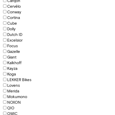
Carqon
Cervélo
Conway
Cortina
Cube
Dolly
Dutch ID
Excelsior
Focus
Gazelle
Giant
Kalkhoff
Kayza
Koga
LEKKER Bikes
Lovens
Merida
Mokumono
NOXON
QIO
QWIC