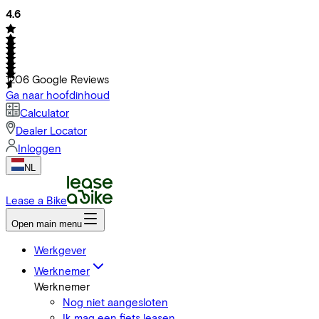
4.6
1206
Google Reviews
Ga naar hoofdinhoud
Calculator
Dealer Locator
Inloggen
NL
Lease a Bike
Open main menu
Werkgever
Werknemer
Werknemer
Nog niet aangesloten
Ik mag een fiets leasen