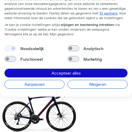
analyse van onze bezoekersgegevens, om onze website te verbeteren,
gepersonaliseerde inhoud en advertenties te tonen en om u een geweldige
website-ervaring te bieden. Hierbij delen wij gegevens met
10 partners
. Voor
meer informatie over de cookies die we gebruiken opent u de instellingen.
Je kan je cookie-instellingen altijd
wijzigen en toesteming intrekken
via
'Cookie instellingen' welke je kan vinden onderaan de webpagina.
Trek
Fuel+ LX 9.8 XT Gen 2
(2026)
Vervolgens klik je op de tab ‘Mijn gegevens'.
Leaseprijs p/m vanaf
Noodzakelijk
Analytisch
€195,63
Prijs
€8.699,00
Functioneel
Marketing
Bespaar
€1.376,71
Accepteer alles
Bekijk
Vergelijk
Aanpassen
Weigeren