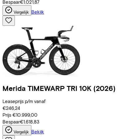
Bespaar
€1.021,87
Bekijk
Vergelijk
Merida
TIMEWARP TRI 10K
(2026)
Leaseprijs p/m vanaf
€246,24
Prijs
€10.999,00
Bespaar
€1.618,83
Bekijk
Vergelijk