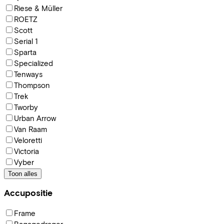
Riese & Müller
ROETZ
Scott
Serial 1
Sparta
Specialized
Tenways
Thompson
Trek
Tworby
Urban Arrow
Van Raam
Veloretti
Victoria
Vyber
Toon alles
Accupositie
Frame
Bagagedrager