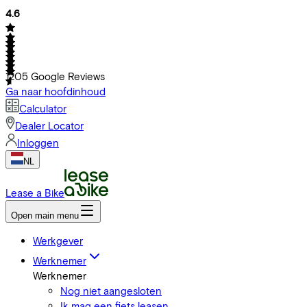
4.6
1205
Google Reviews
Ga naar hoofdinhoud
Calculator
Dealer Locator
Inloggen
NL
Lease a Bike
Open main menu
Werkgever
Werknemer
Werknemer
Nog niet aangesloten
Ik mag een fiets leasen