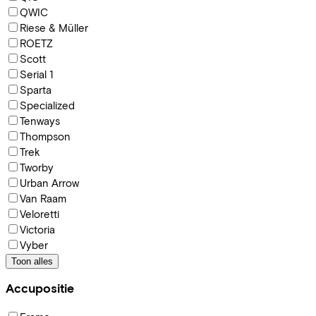
QWIC
Riese & Müller
ROETZ
Scott
Serial 1
Sparta
Specialized
Tenways
Thompson
Trek
Tworby
Urban Arrow
Van Raam
Veloretti
Victoria
Vyber
Toon alles
Accupositie