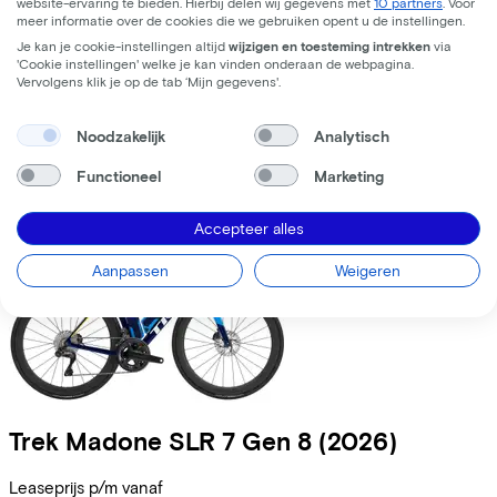
website-ervaring te bieden. Hierbij delen wij gegevens met
10 partners
. Voor
meer informatie over de cookies die we gebruiken opent u de instellingen.
Leaseprijs p/m vanaf
Je kan je cookie-instellingen altijd
wijzigen en toesteming intrekken
via
€191,56
'Cookie instellingen' welke je kan vinden onderaan de webpagina.
Vervolgens klik je op de tab ‘Mijn gegevens'.
Prijs
€8.499,00
Bespaar
€1.363,49
Noodzakelijk
Analytisch
Bekijk
Vergelijk
Functioneel
Marketing
Accepteer alles
Aanpassen
Weigeren
Trek
Madone SLR 7 Gen 8
(2026)
Leaseprijs p/m vanaf