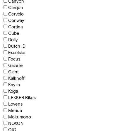
Canyon
Carqon
Cervélo
Conway
Cortina
Cube
Dolly
Dutch ID
Excelsior
Focus
Gazelle
Giant
Kalkhoff
Kayza
Koga
LEKKER Bikes
Lovens
Merida
Mokumono
NOXON
QIO