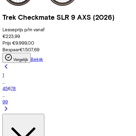
Trek
Checkmate SLR 9 AXS
(2026)
Leaseprijs p/m vanaf
€223,99
Prijs
€9.999,00
Bespaar
€1.507,69
Bekijk
Vergelijk
1
...
4
5
6
7
8
...
99