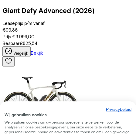
Giant
Defy Advanced
(2026)
Leaseprijs p/m vanaf
€93,86
Prijs
€3.999,00
Bespaar
€825,54
Bekijk
Vergelijk
Privacybeleid
Wij gebruiken cookies
We plaatsen cookies om uw persoonsgegevens te verwerken voor de
analyse van onze bezoekersgegevens, om onze website te verbeteren,
Trek
Madone SLR 7 AXS Gen 8
(2026)
gepersonaliseerde inhoud en advertenties te tonen en om u een geweldige