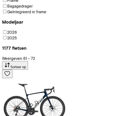
Frame
Bagagedrager
Geïntegreerd in frame
Modeljaar
2026
2025
1177
fietsen
Weergeven
61
-
72
Sorteer op