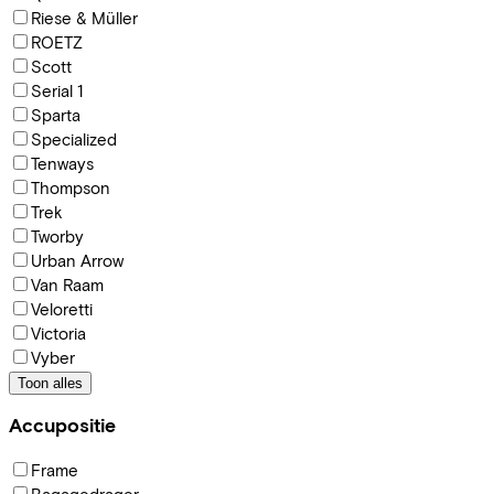
Riese & Müller
ROETZ
Scott
Serial 1
Sparta
Specialized
Tenways
Thompson
Trek
Tworby
Urban Arrow
Van Raam
Veloretti
Victoria
Vyber
Toon alles
Accupositie
Frame
Bagagedrager