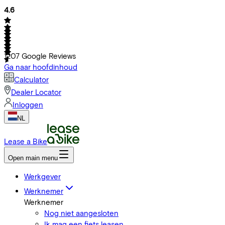
4.6
1207
Google Reviews
Ga naar hoofdinhoud
Calculator
Dealer Locator
Inloggen
NL
Lease a Bike
Open main menu
Werkgever
Werknemer
Werknemer
Nog niet aangesloten
Ik mag een fiets leasen