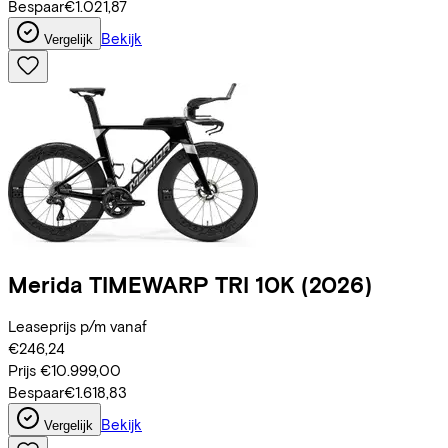
Bespaar
€1.021,87
Bekijk
Vergelijk
Merida
TIMEWARP TRI 10K
(2026)
Leaseprijs p/m vanaf
€246,24
Prijs
€10.999,00
Bespaar
€1.618,83
Bekijk
Vergelijk