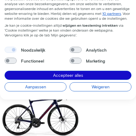
analyse van onze bezoekersgegevens, om onze website te verbeteren,
gepersonaliseerde inhoud en advertenties te tonen en om u een geweldige
website-ervaring te bieden. Hierbij delen wij gegevens met
10 partners
. Voor
meer informatie over de cookies die we gebruiken opent u de instellingen.
Je kan je cookie-instellingen altijd
wijzigen en toesteming intrekken
via
'Cookie instellingen' welke je kan vinden onderaan de webpagina.
Trek
Fuel+ LX 9.8 XT Gen 2
(2026)
Vervolgens klik je op de tab ‘Mijn gegevens'.
Leaseprijs p/m vanaf
Noodzakelijk
Analytisch
€195,63
Prijs
€8.699,00
Functioneel
Marketing
Bespaar
€1.376,71
Accepteer alles
Bekijk
Vergelijk
Aanpassen
Weigeren