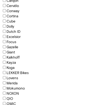
Carqon
Cervélo
Conway
Cortina
Cube
Dolly
Dutch ID
Excelsior
Focus
Gazelle
Giant
Kalkhoff
Kayza
Koga
LEKKER Bikes
Lovens
Merida
Mokumono
NOXON
QIO
QWIC