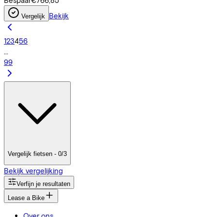
Bespaar
€766,85
Bekijk
Vergelijk
1
2
3
4
5
6
...
99
Vergelijk fietsen - 0/3
Bekijk vergelijking
Verfijn je resultaten
Lease a Bike
Over ons