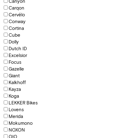
Canyon
Carqon
Cervélo
Conway
Cortina
Cube
Dolly
Dutch ID
Excelsior
Focus
Gazelle
Giant
Kalkhoff
Kayza
Koga
LEKKER Bikes
Lovens
Merida
Mokumono
NOXON
QIO