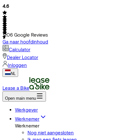
4.6
1206
Google Reviews
Ga naar hoofdinhoud
Calculator
Dealer Locator
Inloggen
NL
Lease a Bike
Open main menu
Werkgever
Werknemer
Werknemer
Nog niet aangesloten
Ik mag een fiets leasen