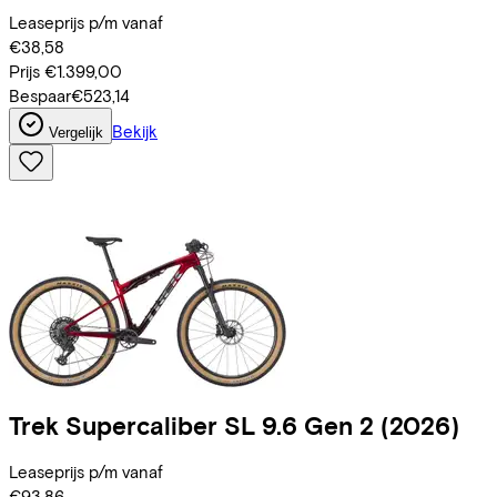
Leaseprijs p/m vanaf
€38,58
Prijs
€1.399,00
Bespaar
€523,14
Bekijk
Vergelijk
Trek
Supercaliber SL 9.6 Gen 2
(2026)
Leaseprijs p/m vanaf
€93,86