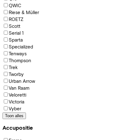
QWIC
Riese & Müller
ROETZ
Scott
Serial 1
Sparta
Specialized
Tenways
Thompson
Trek
Tworby
Urban Arrow
Van Raam
Veloretti
Victoria
Vyber
Toon alles
Accupositie