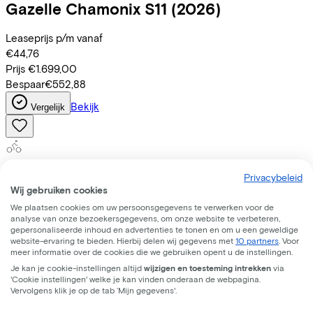
Gazelle
Chamonix S11
(2026)
Leaseprijs p/m vanaf
€44,76
Prijs
€1.699,00
Bespaar
€552,88
Bekijk
Vergelijk
Giant
AnyTour X E+
(2025)
Privacybeleid
Wij gebruiken cookies
Leaseprijs p/m vanaf
We plaatsen cookies om uw persoonsgegevens te verwerken voor de
analyse van onze bezoekersgegevens, om onze website te verbeteren,
€102,59
gepersonaliseerde inhoud en advertenties te tonen en om u een geweldige
Prijs
€4.399,00
website-ervaring te bieden. Hierbij delen wij gegevens met
10 partners
. Voor
meer informatie over de cookies die we gebruiken opent u de instellingen.
Bespaar
€878,00
Je kan je cookie-instellingen altijd
wijzigen en toesteming intrekken
via
Bekijk
Vergelijk
'Cookie instellingen' welke je kan vinden onderaan de webpagina.
Vervolgens klik je op de tab ‘Mijn gegevens'.