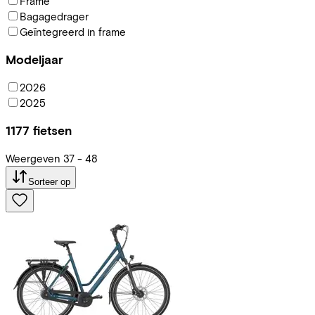
Frame
Bagagedrager
Geïntegreerd in frame
Modeljaar
2026
2025
1177
fietsen
Weergeven
37
-
48
Sorteer op