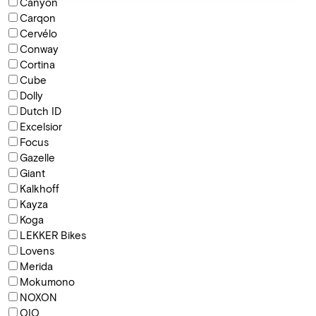
Canyon
Carqon
Cervélo
Conway
Cortina
Cube
Dolly
Dutch ID
Excelsior
Focus
Gazelle
Giant
Kalkhoff
Kayza
Koga
LEKKER Bikes
Lovens
Merida
Mokumono
NOXON
QIO