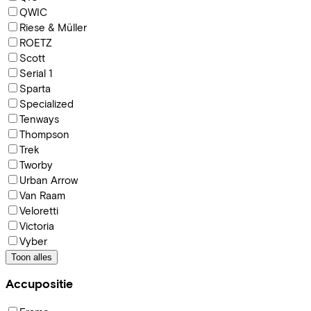
QWIC
Riese & Müller
ROETZ
Scott
Serial 1
Sparta
Specialized
Tenways
Thompson
Trek
Tworby
Urban Arrow
Van Raam
Veloretti
Victoria
Vyber
Toon alles
Accupositie