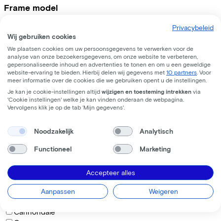
Frame model
Privacybeleid
Laag
Wij gebruiken cookies
Midden
We plaatsen cookies om uw persoonsgegevens te verwerken voor de
analyse van onze bezoekersgegevens, om onze website te verbeteren,
Hoog
gepersonaliseerde inhoud en advertenties te tonen en om u een geweldige
website-ervaring te bieden. Hierbij delen wij gegevens met
10 partners
. Voor
Hoe wil je op de fiets zitten?
meer informatie over de cookies die we gebruiken opent u de instellingen.
Je kan je cookie-instellingen altijd
wijzigen en toesteming intrekken
via
'Cookie instellingen' welke je kan vinden onderaan de webpagina.
Rechtop
Vervolgens klik je op de tab ‘Mijn gegevens'.
Actief
Noodzakelijk
Analytisch
Sportief
Functioneel
Marketing
Merken
Accepteer alles
BAAS Cycling
Batavus
Aanpassen
Weigeren
Bikkel
Cannondale