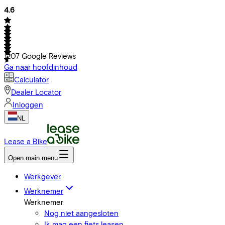
4.6
1207
Google Reviews
Ga naar hoofdinhoud
Calculator
Dealer Locator
Inloggen
NL
Lease a Bike
Open main menu
Werkgever
Werknemer
Werknemer
Nog niet aangesloten
Ik mag een fiets leasen