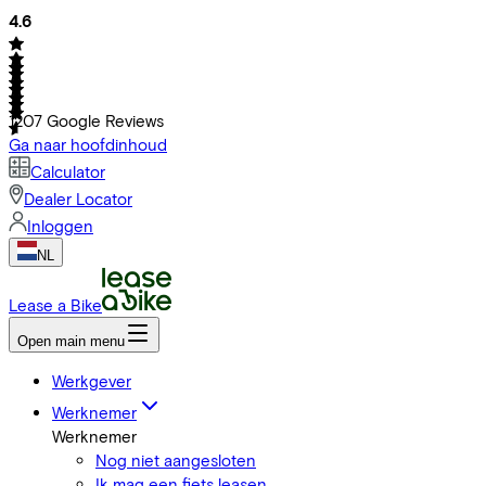
4.6
1207
Google Reviews
Ga naar hoofdinhoud
Calculator
Dealer Locator
Inloggen
NL
Lease a Bike
Open main menu
Werkgever
Werknemer
Werknemer
Nog niet aangesloten
Ik mag een fiets leasen