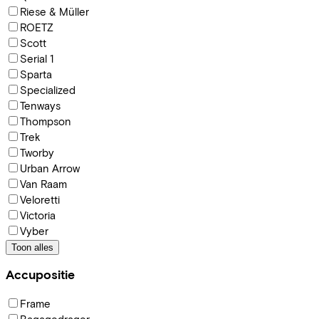
Riese & Müller
ROETZ
Scott
Serial 1
Sparta
Specialized
Tenways
Thompson
Trek
Tworby
Urban Arrow
Van Raam
Veloretti
Victoria
Vyber
Toon alles
Accupositie
Frame
Bagagedrager