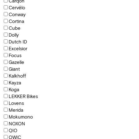
Carqon
Cervélo
Conway
Cortina
Cube
Dolly
Dutch ID
Excelsior
Focus
Gazelle
Giant
Kalkhoff
Kayza
Koga
LEKKER Bikes
Lovens
Merida
Mokumono
NOXON
QIO
QWIC