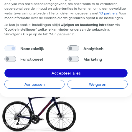
analyse van onze bezoekersgegevens, om onze website te verbeteren,
gepersonaliseerde inhoud en advertenties te tonen en om u een geweldige
website-ervaring te bieden. Hierbij delen wij gegevens met
10 partners
. Voor
meer informatie over de cookies die we gebruiken opent u de instellingen.
Je kan je cookie-instellingen altijd
wijzigen en toesteming intrekken
via
'Cookie instellingen' welke je kan vinden onderaan de webpagina.
Trek
Fuel+ LX 9.8 XT Gen 2
(2026)
Vervolgens klik je op de tab ‘Mijn gegevens'.
Leaseprijs p/m vanaf
Noodzakelijk
Analytisch
€195,63
Prijs
€8.699,00
Functioneel
Marketing
Bespaar
€1.376,71
Accepteer alles
Bekijk
Vergelijk
Aanpassen
Weigeren