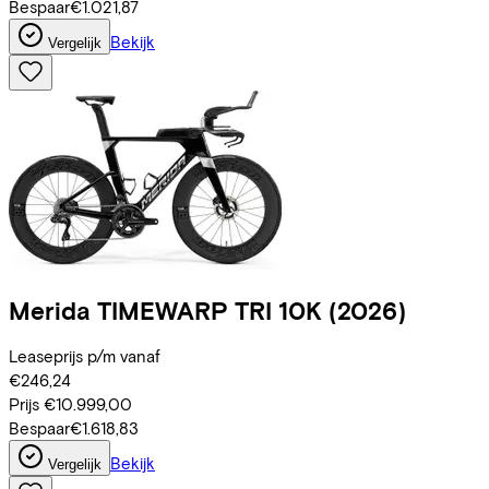
Bespaar
€1.021,87
Bekijk
Vergelijk
Merida
TIMEWARP TRI 10K
(2026)
Leaseprijs p/m vanaf
€246,24
Prijs
€10.999,00
Bespaar
€1.618,83
Bekijk
Vergelijk