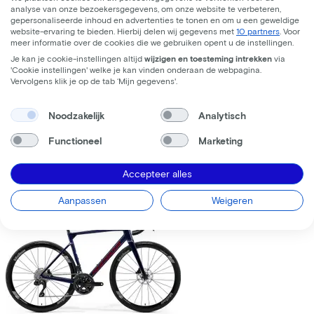
analyse van onze bezoekersgegevens, om onze website te verbeteren,
gepersonaliseerde inhoud en advertenties te tonen en om u een geweldige
website-ervaring te bieden. Hierbij delen wij gegevens met
10 partners
. Voor
meer informatie over de cookies die we gebruiken opent u de instellingen.
Je kan je cookie-instellingen altijd
wijzigen en toesteming intrekken
via
'Cookie instellingen' welke je kan vinden onderaan de webpagina.
Trek
Fuel+ LX 9.8 XT Gen 2
(2026)
Vervolgens klik je op de tab ‘Mijn gegevens'.
Leaseprijs p/m vanaf
Noodzakelijk
Analytisch
€195,63
Prijs
€8.699,00
Functioneel
Marketing
Bespaar
€1.376,71
Accepteer alles
Bekijk
Vergelijk
Aanpassen
Weigeren