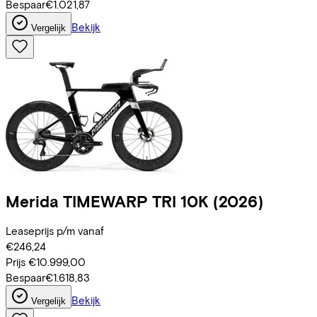
Bespaar
€1.021,87
Bekijk
Vergelijk
Merida
TIMEWARP TRI 10K
(2026)
Leaseprijs p/m vanaf
€246,24
Prijs
€10.999,00
Bespaar
€1.618,83
Bekijk
Vergelijk