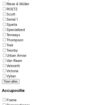
Riese & Müller
ROETZ
Scott
Serial 1
Sparta
Specialized
Tenways
Thompson
Trek
Tworby
Urban Arrow
Van Raam
Veloretti
Victoria
Vyber
Toon alles
Accupositie
Frame
Bagagedrager