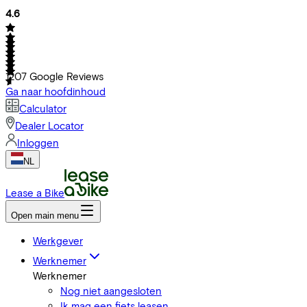
4.6
1207
Google Reviews
Ga naar hoofdinhoud
Calculator
Dealer Locator
Inloggen
NL
Lease a Bike
Open main menu
Werkgever
Werknemer
Werknemer
Nog niet aangesloten
Ik mag een fiets leasen