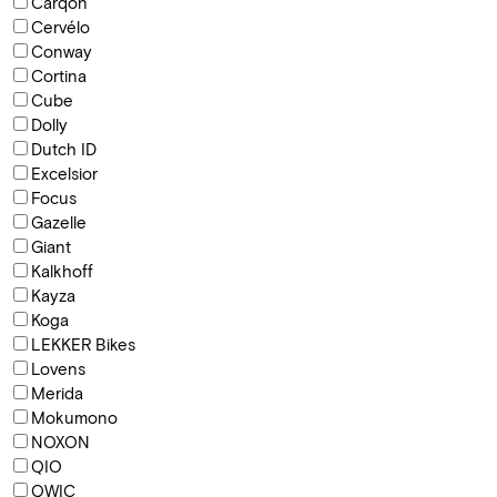
Carqon
Cervélo
Conway
Cortina
Cube
Dolly
Dutch ID
Excelsior
Focus
Gazelle
Giant
Kalkhoff
Kayza
Koga
LEKKER Bikes
Lovens
Merida
Mokumono
NOXON
QIO
QWIC