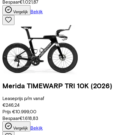
Bespaar
€1.021,87
Bekijk
Vergelijk
Merida
TIMEWARP TRI 10K
(2026)
Leaseprijs p/m vanaf
€246,24
Prijs
€10.999,00
Bespaar
€1.618,83
Bekijk
Vergelijk