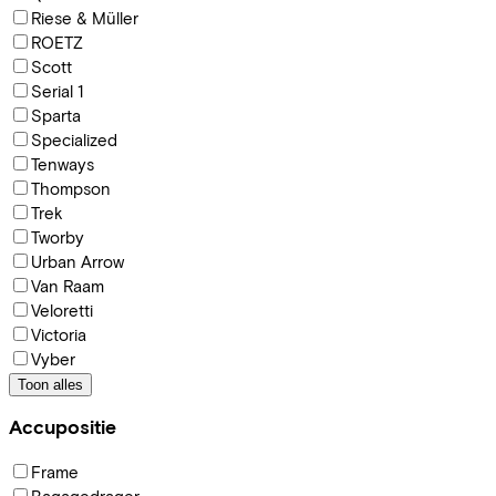
Riese & Müller
ROETZ
Scott
Serial 1
Sparta
Specialized
Tenways
Thompson
Trek
Tworby
Urban Arrow
Van Raam
Veloretti
Victoria
Vyber
Toon alles
Accupositie
Frame
Bagagedrager