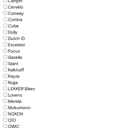
Carqon
Cervélo
Conway
Cortina
Cube
Dolly
Dutch ID
Excelsior
Focus
Gazelle
Giant
Kalkhoff
Kayza
Koga
LEKKER Bikes
Lovens
Merida
Mokumono
NOXON
QIO
QWIC