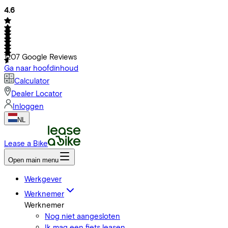
4.6
1207
Google Reviews
Ga naar hoofdinhoud
Calculator
Dealer Locator
Inloggen
NL
Lease a Bike
Open main menu
Werkgever
Werknemer
Werknemer
Nog niet aangesloten
Ik mag een fiets leasen