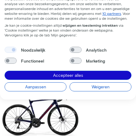
analyse van onze bezoekersgegevens, om onze website te verbeteren,
gepersonaliseerde inhoud en advertenties te tonen en om u een geweldige
website-ervaring te bieden. Hierbij delen wij gegevens met
10 partners
. Voor
meer informatie over de cookies die we gebruiken opent u de instellingen.
Je kan je cookie-instellingen altijd
wijzigen en toesteming intrekken
via
'Cookie instellingen' welke je kan vinden onderaan de webpagina.
Trek
Fuel+ LX 9.8 XT Gen 2
(2026)
Vervolgens klik je op de tab ‘Mijn gegevens'.
Leaseprijs p/m vanaf
Noodzakelijk
Analytisch
€195,63
Prijs
€8.699,00
Functioneel
Marketing
Bespaar
€1.376,71
Accepteer alles
Bekijk
Vergelijk
Aanpassen
Weigeren