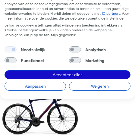
analyse van onze bezoekersgegevens, om onze website te verbeteren,
gepersonaliseerde inhoud en advertenties te tonen en om u een geweldige
website-ervaring te bieden. Hierbij delen wij gegevens met
10 partners
. Voor
meer informatie over de cookies die we gebruiken opent u de instellingen.
Je kan je cookie-instellingen altijd
wijzigen en toesteming intrekken
via
'Cookie instellingen' welke je kan vinden onderaan de webpagina.
Trek
Fuel+ LX 9.8 XT Gen 2
(2026)
Vervolgens klik je op de tab ‘Mijn gegevens'.
Leaseprijs p/m vanaf
Noodzakelijk
Analytisch
€195,63
Prijs
€8.699,00
Functioneel
Marketing
Bespaar
€1.376,71
Accepteer alles
Bekijk
Vergelijk
Aanpassen
Weigeren