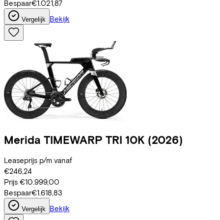
Bespaar
€1.021,87
Bekijk
Vergelijk
Merida
TIMEWARP TRI 10K
(2026)
Leaseprijs p/m vanaf
€246,24
Prijs
€10.999,00
Bespaar
€1.618,83
Bekijk
Vergelijk