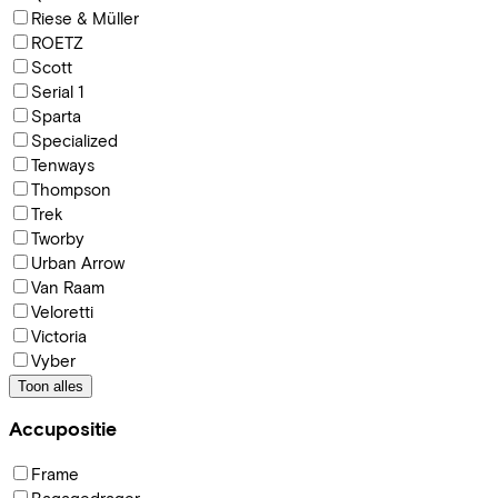
Riese & Müller
ROETZ
Scott
Serial 1
Sparta
Specialized
Tenways
Thompson
Trek
Tworby
Urban Arrow
Van Raam
Veloretti
Victoria
Vyber
Toon alles
Accupositie
Frame
Bagagedrager