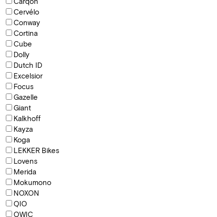
Carqon
Cervélo
Conway
Cortina
Cube
Dolly
Dutch ID
Excelsior
Focus
Gazelle
Giant
Kalkhoff
Kayza
Koga
LEKKER Bikes
Lovens
Merida
Mokumono
NOXON
QIO
QWIC