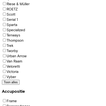
Riese & Müller
ROETZ
Scott
Serial 1
Sparta
Specialized
Tenways
Thompson
Trek
Tworby
Urban Arrow
Van Raam
Veloretti
Victoria
Vyber
Toon alles
Accupositie
Frame
Bagagedrager