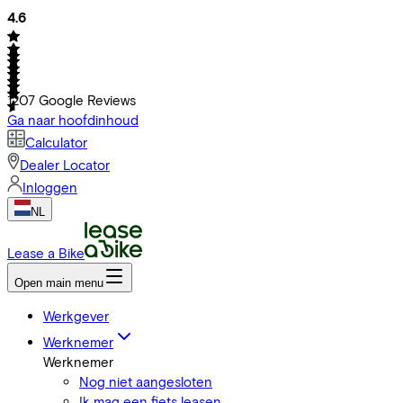
4.6
1207
Google Reviews
Ga naar hoofdinhoud
Calculator
Dealer Locator
Inloggen
NL
Lease a Bike
Open main menu
Werkgever
Werknemer
Werknemer
Nog niet aangesloten
Ik mag een fiets leasen