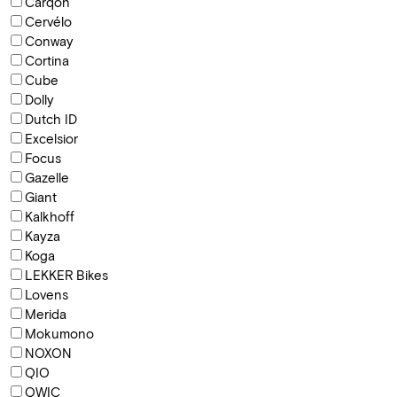
Carqon
Cervélo
Conway
Cortina
Cube
Dolly
Dutch ID
Excelsior
Focus
Gazelle
Giant
Kalkhoff
Kayza
Koga
LEKKER Bikes
Lovens
Merida
Mokumono
NOXON
QIO
QWIC