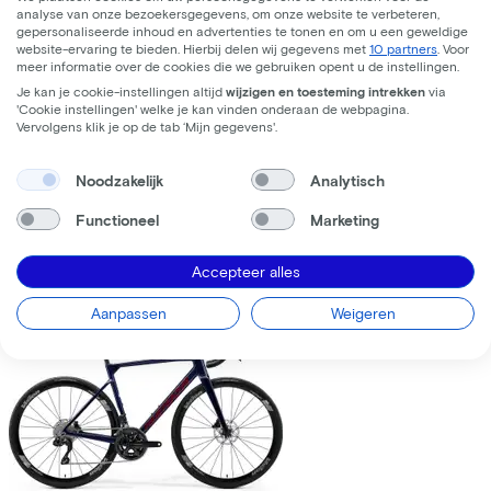
analyse van onze bezoekersgegevens, om onze website te verbeteren,
gepersonaliseerde inhoud en advertenties te tonen en om u een geweldige
website-ervaring te bieden. Hierbij delen wij gegevens met
10 partners
. Voor
meer informatie over de cookies die we gebruiken opent u de instellingen.
Je kan je cookie-instellingen altijd
wijzigen en toesteming intrekken
via
'Cookie instellingen' welke je kan vinden onderaan de webpagina.
Trek
Fuel+ LX 9.8 XT Gen 2
(2026)
Vervolgens klik je op de tab ‘Mijn gegevens'.
Leaseprijs p/m vanaf
Noodzakelijk
Analytisch
€195,63
Prijs
€8.699,00
Functioneel
Marketing
Bespaar
€1.376,71
Accepteer alles
Bekijk
Vergelijk
Aanpassen
Weigeren