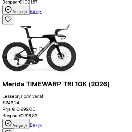
Bespaar
€1.021,87
Bekijk
Vergelijk
Merida
TIMEWARP TRI 10K
(2026)
Leaseprijs p/m vanaf
€246,24
Prijs
€10.999,00
Bespaar
€1.618,83
Bekijk
Vergelijk