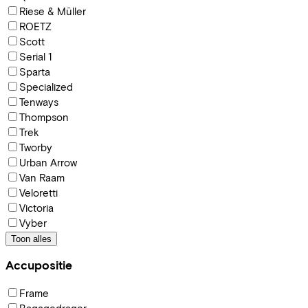
Riese & Müller
ROETZ
Scott
Serial 1
Sparta
Specialized
Tenways
Thompson
Trek
Tworby
Urban Arrow
Van Raam
Veloretti
Victoria
Vyber
Toon alles
Accupositie
Frame
Bagagedrager