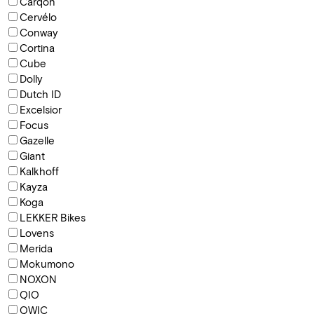
Carqon
Cervélo
Conway
Cortina
Cube
Dolly
Dutch ID
Excelsior
Focus
Gazelle
Giant
Kalkhoff
Kayza
Koga
LEKKER Bikes
Lovens
Merida
Mokumono
NOXON
QIO
QWIC