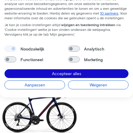
analyse van onze bezoekersgegevens, om onze website te verbeteren,
gepersonaliseerde inhoud en advertenties te tonen en om u een geweldige
website-ervaring te bieden. Hierbij delen wij gegevens met
10 partners
. Voor
meer informatie over de cookies die we gebruiken opent u de instellingen.
Je kan je cookie-instellingen altijd
wijzigen en toesteming intrekken
via
'Cookie instellingen' welke je kan vinden onderaan de webpagina.
Trek
Fuel+ LX 9.8 XT Gen 2
(2026)
Vervolgens klik je op de tab ‘Mijn gegevens'.
Leaseprijs p/m vanaf
Noodzakelijk
Analytisch
€195,63
Prijs
€8.699,00
Functioneel
Marketing
Bespaar
€1.376,71
Accepteer alles
Bekijk
Vergelijk
Aanpassen
Weigeren