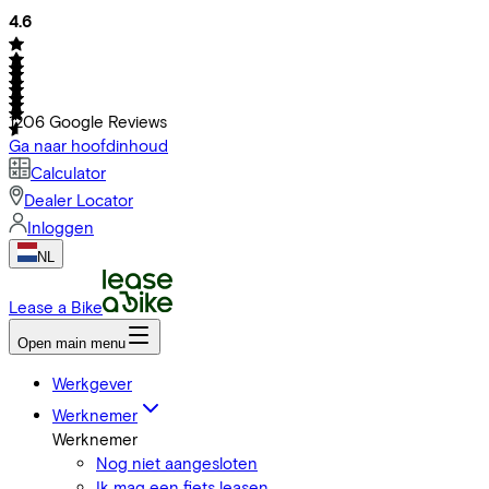
4.6
1206
Google Reviews
Ga naar hoofdinhoud
Calculator
Dealer Locator
Inloggen
NL
Lease a Bike
Open main menu
Werkgever
Werknemer
Werknemer
Nog niet aangesloten
Ik mag een fiets leasen