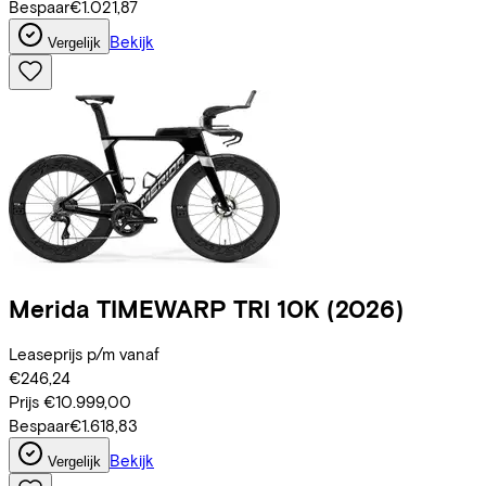
Bespaar
€1.021,87
Bekijk
Vergelijk
Merida
TIMEWARP TRI 10K
(2026)
Leaseprijs p/m vanaf
€246,24
Prijs
€10.999,00
Bespaar
€1.618,83
Bekijk
Vergelijk