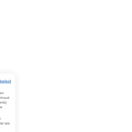
beleid
van
inhoud
rbij
we
e
 de tab