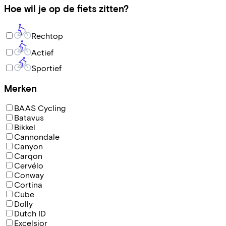
Hoe wil je op de fiets zitten?
Rechtop
Actief
Sportief
Merken
BAAS Cycling
Batavus
Bikkel
Cannondale
Canyon
Carqon
Cervélo
Conway
Cortina
Cube
Dolly
Dutch ID
Excelsior