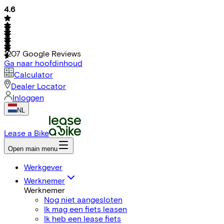
4.6
1207
Google Reviews
Ga naar hoofdinhoud
Calculator
Dealer Locator
Inloggen
NL
Lease a Bike
Open main menu
Werkgever
Werknemer
Werknemer
Nog niet aangesloten
Ik mag een fiets leasen
Ik heb een lease fiets