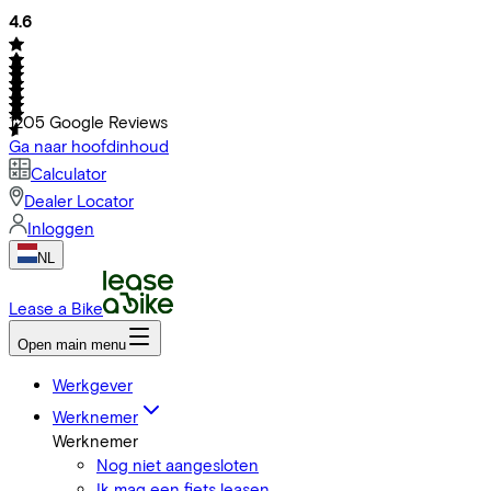
4.6
1205
Google Reviews
Ga naar hoofdinhoud
Calculator
Dealer Locator
Inloggen
NL
Lease a Bike
Open main menu
Werkgever
Werknemer
Werknemer
Nog niet aangesloten
Ik mag een fiets leasen