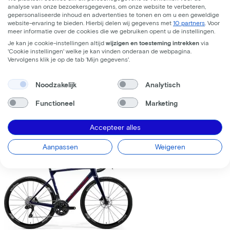
analyse van onze bezoekersgegevens, om onze website te verbeteren,
gepersonaliseerde inhoud en advertenties te tonen en om u een geweldige
website-ervaring te bieden. Hierbij delen wij gegevens met
10 partners
. Voor
meer informatie over de cookies die we gebruiken opent u de instellingen.
Je kan je cookie-instellingen altijd
wijzigen en toesteming intrekken
via
'Cookie instellingen' welke je kan vinden onderaan de webpagina.
Trek
Fuel+ LX 9.8 XT Gen 2
(2026)
Vervolgens klik je op de tab ‘Mijn gegevens'.
Leaseprijs p/m vanaf
Noodzakelijk
Analytisch
€195,63
Prijs
€8.699,00
Functioneel
Marketing
Bespaar
€1.376,71
Accepteer alles
Bekijk
Vergelijk
Aanpassen
Weigeren