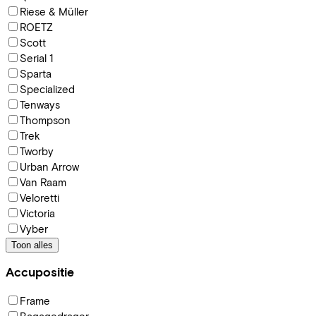
Riese & Müller
ROETZ
Scott
Serial 1
Sparta
Specialized
Tenways
Thompson
Trek
Tworby
Urban Arrow
Van Raam
Veloretti
Victoria
Vyber
Toon alles
Accupositie
Frame
Bagagedrager