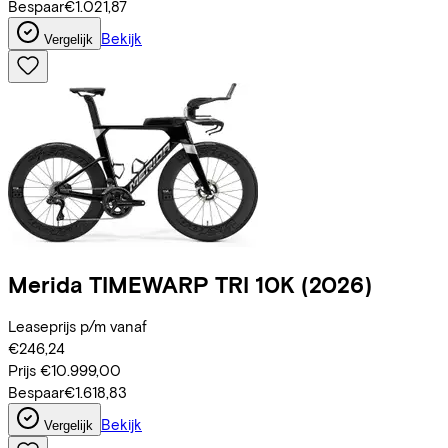
Bespaar
€1.021,87
Bekijk
Vergelijk
Merida
TIMEWARP TRI 10K
(2026)
Leaseprijs p/m vanaf
€246,24
Prijs
€10.999,00
Bespaar
€1.618,83
Bekijk
Vergelijk