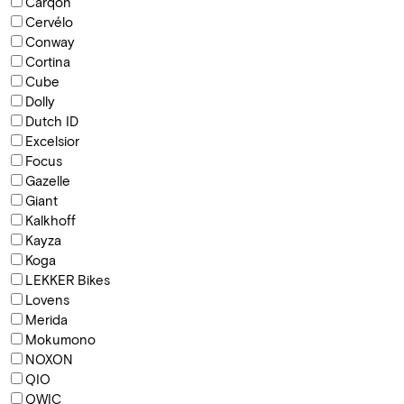
Carqon
Cervélo
Conway
Cortina
Cube
Dolly
Dutch ID
Excelsior
Focus
Gazelle
Giant
Kalkhoff
Kayza
Koga
LEKKER Bikes
Lovens
Merida
Mokumono
NOXON
QIO
QWIC