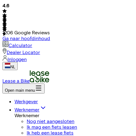
4.6
1206
Google Reviews
Ga naar hoofdinhoud
Calculator
Dealer Locator
Inloggen
NL
Lease a Bike
Open main menu
Werkgever
Werknemer
Werknemer
Nog niet aangesloten
Ik mag een fiets leasen
Ik heb een lease fiets