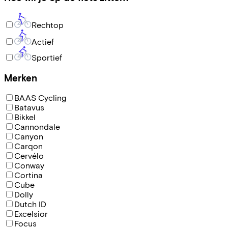
Rechtop
Actief
Sportief
Merken
BAAS Cycling
Batavus
Bikkel
Cannondale
Canyon
Carqon
Cervélo
Conway
Cortina
Cube
Dolly
Dutch ID
Excelsior
Focus