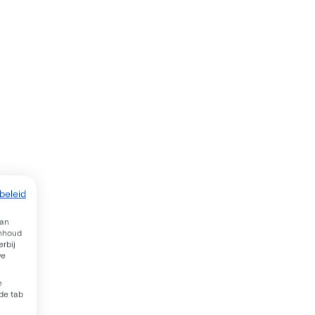
beleid
van
inhoud
rbij
we
e
 de tab