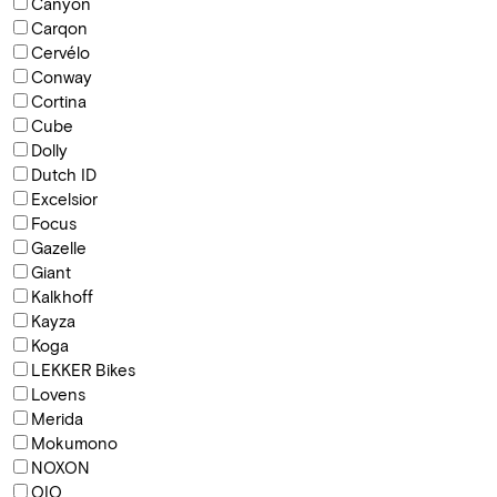
Canyon
Carqon
Cervélo
Conway
Cortina
Cube
Dolly
Dutch ID
Excelsior
Focus
Gazelle
Giant
Kalkhoff
Kayza
Koga
LEKKER Bikes
Lovens
Merida
Mokumono
NOXON
QIO