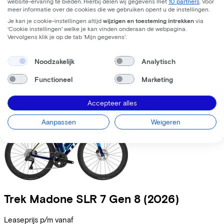
website-ervaring te bieden. Hierbij delen wij gegevens met
10 partners
. Voor
meer informatie over de cookies die we gebruiken opent u de instellingen.
Leaseprijs p/m vanaf
Je kan je cookie-instellingen altijd
wijzigen en toesteming intrekken
via
€191,56
'Cookie instellingen' welke je kan vinden onderaan de webpagina.
Vervolgens klik je op de tab ‘Mijn gegevens'.
Prijs
€8.499,00
Bespaar
€1.363,49
Noodzakelijk
Analytisch
Bekijk
Vergelijk
Functioneel
Marketing
Accepteer alles
Aanpassen
Weigeren
Trek
Madone SLR 7 Gen 8
(2026)
Leaseprijs p/m vanaf