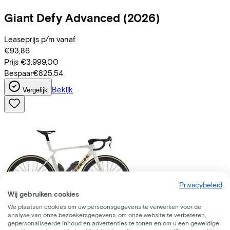
Giant
Defy Advanced
(2026)
Leaseprijs p/m vanaf
€93,86
Prijs
€3.999,00
Bespaar
€825,54
Bekijk
Vergelijk
Privacybeleid
Wij gebruiken cookies
We plaatsen cookies om uw persoonsgegevens te verwerken voor de
analyse van onze bezoekersgegevens, om onze website te verbeteren,
Trek
Madone SLR 7 AXS Gen 8
(2026)
gepersonaliseerde inhoud en advertenties te tonen en om u een geweldige