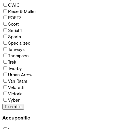
QWIC
Riese & Müller
ROETZ
Scott
Serial 1
Sparta
Specialized
Tenways
Thompson
Trek
Tworby
Urban Arrow
Van Raam
Veloretti
Victoria
Vyber
Toon alles
Accupositie