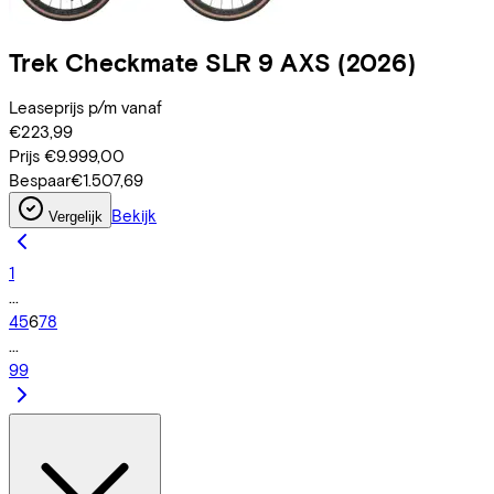
Trek
Checkmate SLR 9 AXS
(2026)
Leaseprijs p/m vanaf
€223,99
Prijs
€9.999,00
Bespaar
€1.507,69
Bekijk
Vergelijk
1
...
4
5
6
7
8
...
99