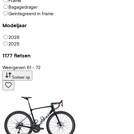
Frame
Bagagedrager
Geïntegreerd in frame
Modeljaar
2026
2025
1177
fietsen
Weergeven
61
-
72
Sorteer op