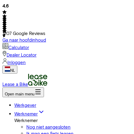
4.6
1207
Google Reviews
Ga naar hoofdinhoud
Calculator
Dealer Locator
Inloggen
NL
Lease a Bike
Open main menu
Werkgever
Werknemer
Werknemer
Nog niet aangesloten
Ik mag een fiets leasen