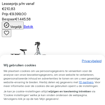
Leaseprijs p/m vanaf
€210,83
Prijs
€9.399,00
Bespaar
€1.445,58
Bekijk
Vergelijk
Privacybeleid
Wij gebruiken cookies
We plaatsen cookies om uw persoonsgegevens te verwerken voor de
analyse van onze bezoekersgegevens, om onze website te verbeteren,
gepersonaliseerde inhoud en advertenties te tonen en om u een geweldige
website-ervaring te bieden. Hierbij delen wij gegevens met
10 partners
. Voor
meer informatie over de cookies die we gebruiken opent u de instellingen.
Batavus
Fonk 7 2026
(2026)
Je kan je cookie-instellingen altijd
wijzigen en toesteming intrekken
via
'Cookie instellingen' welke je kan vinden onderaan de webpagina.
Leaseprijs p/m vanaf
Vervolgens klik je op de tab ‘Mijn gegevens'.
€28,41