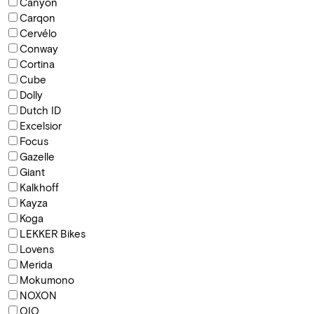
Canyon
Carqon
Cervélo
Conway
Cortina
Cube
Dolly
Dutch ID
Excelsior
Focus
Gazelle
Giant
Kalkhoff
Kayza
Koga
LEKKER Bikes
Lovens
Merida
Mokumono
NOXON
QIO