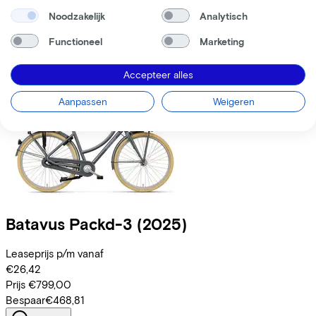
Prijs
€899,00
Noodzakelijk
Analytisch
Bespaar
€477,00
Functioneel
Marketing
Bekijk
Vergelijk
Accepteer alles
Aanpassen
Weigeren
Batavus
Packd-3
(2025)
Leaseprijs p/m vanaf
€26,42
Prijs
€799,00
Bespaar
€468,81