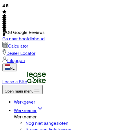
4.6
1206
Google Reviews
Ga naar hoofdinhoud
Calculator
Dealer Locator
Inloggen
NL
Lease a Bike
Open main menu
Werkgever
Werknemer
Werknemer
Nog niet aangesloten
Ik mag een fiets leasen