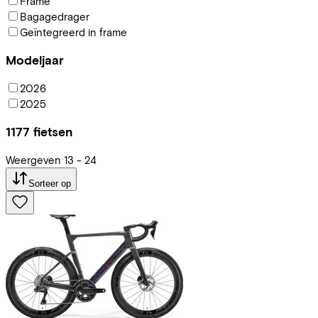
Frame
Bagagedrager
Geïntegreerd in frame
Modeljaar
2026
2025
1177
fietsen
Weergeven
13
-
24
Sorteer op