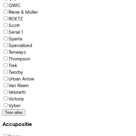
QWIC
Riese & Müller
ROETZ
Scott
Serial 1
Sparta
Specialized
Tenways
Thompson
Trek
Tworby
Urban Arrow
Van Raam
Veloretti
Victoria
Vyber
Toon alles
Accupositie